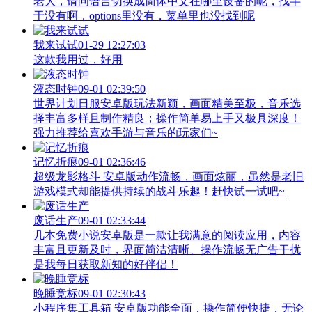
老大，请问语言切换成简体中文在哪里设备的呢，找半
于没有啊，options里没有，菜单里也没找到呢
我来试试
01-29 12:27:03
这款我用过，好用
液态时钟
09-01 02:39:50
世界计划日服安卓版玩法新颖，画面精美至极，音乐选
择丰富多样且制作精良；操作简单易上手又极具深度！
强力推荐给喜欢手游与音乐的玩家们~
记忆折痕
09-01 02:36:46
超级龙影格斗 安卓版动作流畅，画面炫丽，虽然是老旧
游戏模式却能提供持续的战斗乐趣！赶快试一试吧~
废话生产
09-01 02:33:44
几本免费小说安卓版是一款让我满意的阅读应用，内容
丰富且更新及时，界面简洁清晰、操作流畅无广告干扰
是我每日获取新知的好伴侣！
晚睡竞标
09-01 02:30:43
小程序集工具箱 安卓版功能全面，操作简便快捷，无论