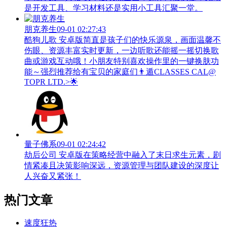
是开发工具、学习材料还是实用小工具汇聚一堂。
朋克养生
09-01 02:27:43
酷狗儿歌 安卓版简直是孩子们的快乐源泉，画面温馨不
伤眼、资源丰富实时更新，一边听歌还能摇一摇切换歌
曲或游戏互动哦！小朋友特别喜欢操作里的一键换肤功
能～强烈推荐给有宝贝的家庭们👨‍遁️CLASSES CAL@
TOPR LTD.>🌟
量子佛系
09-01 02:24:42
劫后公司 安卓版在策略经营中融入了末日求生元素，剧
情紧凑且决策影响深远，资源管理与团队建设的深度让
人兴奋又紧张！
热门文章
速度狂热