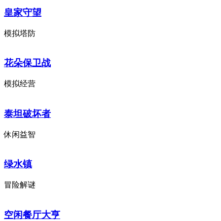
皇家守望
模拟塔防
花朵保卫战
模拟经营
泰坦破坏者
休闲益智
绿水镇
冒险解谜
空闲餐厅大亨