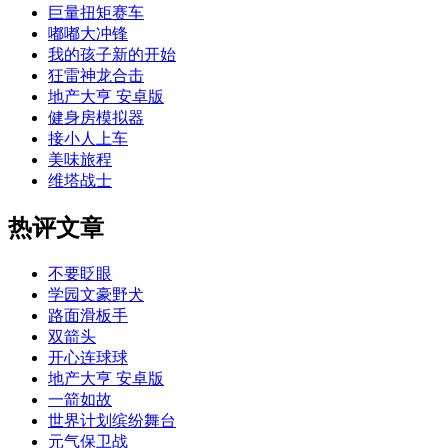
巨量扭矩赛车
嘟嘟大冲锋
我的孩子新的开始
狂雷神龙合击
地产大亨 安卓版
健身房模拟器
接小人上车
美味旅程
维塔战士
热评文章
不要眨眼
学园文豪野犬
路面滑板手
双箭头
开心连球球
地产大亨 安卓版
一箭如故
世界计划缤纷舞台
元气保卫战