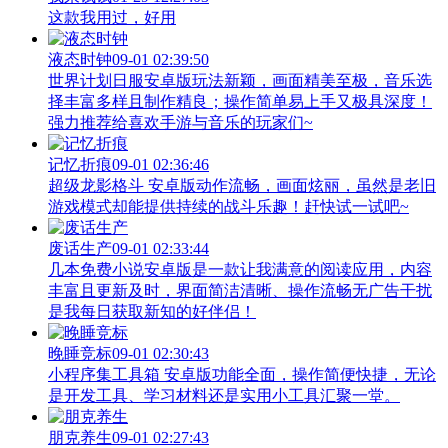
这款我用过，好用
液态时钟
09-01 02:39:50
世界计划日服安卓版玩法新颖，画面精美至极，音乐选
择丰富多样且制作精良；操作简单易上手又极具深度！
强力推荐给喜欢手游与音乐的玩家们~
记忆折痕
09-01 02:36:46
超级龙影格斗 安卓版动作流畅，画面炫丽，虽然是老旧
游戏模式却能提供持续的战斗乐趣！赶快试一试吧~
废话生产
09-01 02:33:44
几本免费小说安卓版是一款让我满意的阅读应用，内容
丰富且更新及时，界面简洁清晰、操作流畅无广告干扰
是我每日获取新知的好伴侣！
晚睡竞标
09-01 02:30:43
小程序集工具箱 安卓版功能全面，操作简便快捷，无论
是开发工具、学习材料还是实用小工具汇聚一堂。
朋克养生
09-01 02:27:43