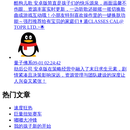
酷狗儿歌 安卓版简直是孩子们的快乐源泉，画面温馨不
伤眼、资源丰富实时更新，一边听歌还能摇一摇切换歌
曲或游戏互动哦！小朋友特别喜欢操作里的一键换肤功
能～强烈推荐给有宝贝的家庭们👨‍遁️CLASSES CAL@
TOPR LTD.>🌟
量子佛系
09-01 02:24:42
劫后公司 安卓版在策略经营中融入了末日求生元素，剧
情紧凑且决策影响深远，资源管理与团队建设的深度让
人兴奋又紧张！
热门文章
速度狂热
巨量扭矩赛车
嘟嘟大冲锋
我的孩子新的开始