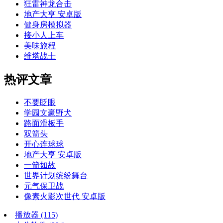
狂雷神龙合击
地产大亨 安卓版
健身房模拟器
接小人上车
美味旅程
维塔战士
热评文章
不要眨眼
学园文豪野犬
路面滑板手
双箭头
开心连球球
地产大亨 安卓版
一箭如故
世界计划缤纷舞台
元气保卫战
像素火影次世代 安卓版
播放器
(115)