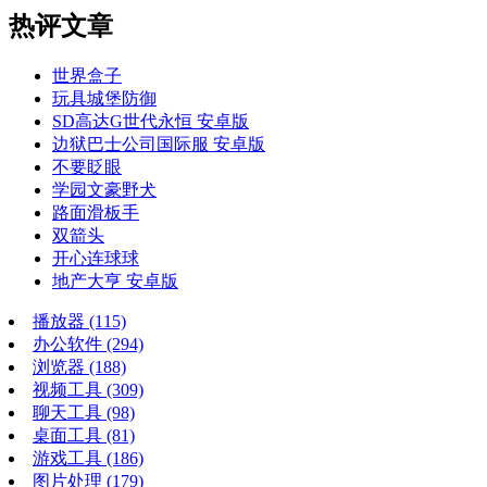
热评文章
世界盒子
玩具城堡防御
SD高达G世代永恒 安卓版
边狱巴士公司国际服 安卓版
不要眨眼
学园文豪野犬
路面滑板手
双箭头
开心连球球
地产大亨 安卓版
播放器
(115)
办公软件
(294)
浏览器
(188)
视频工具
(309)
聊天工具
(98)
桌面工具
(81)
游戏工具
(186)
图片处理
(179)