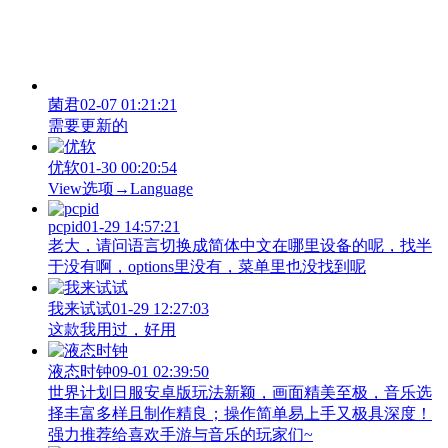
菌君
02-07 01:21:21
需要更新的
优软
01-30 00:20:54
View‌选项→Language
pcpid
01-29 14:57:21
老大，请问语言切换成简体中文在哪里设备的呢，找半
于没有啊，options里没有，菜单里也没找到呢
我来试试
01-29 12:27:03
这款我用过，好用
液态时钟
09-01 02:39:50
世界计划日服安卓版玩法新颖，画面精美至极，音乐选
择丰富多样且制作精良；操作简单易上手又极具深度！
强力推荐给喜欢手游与音乐的玩家们~