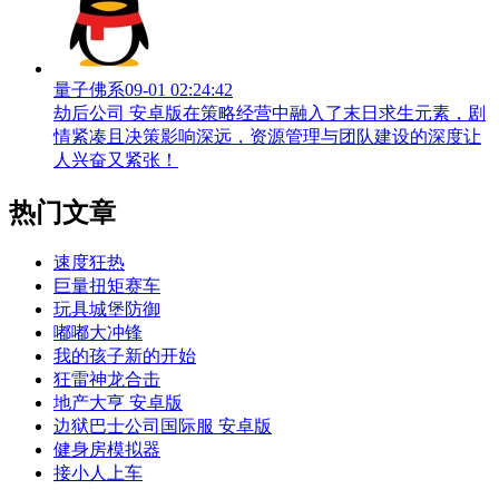
量子佛系
09-01 02:24:42
劫后公司 安卓版在策略经营中融入了末日求生元素，剧
情紧凑且决策影响深远，资源管理与团队建设的深度让
人兴奋又紧张！
热门文章
速度狂热
巨量扭矩赛车
玩具城堡防御
嘟嘟大冲锋
我的孩子新的开始
狂雷神龙合击
地产大亨 安卓版
边狱巴士公司国际服 安卓版
健身房模拟器
接小人上车