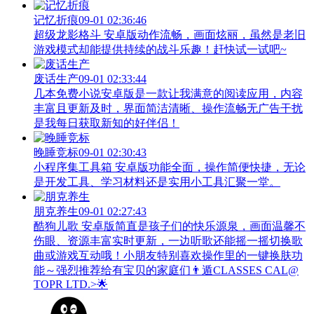
记忆折痕
09-01 02:36:46
超级龙影格斗 安卓版动作流畅，画面炫丽，虽然是老旧
游戏模式却能提供持续的战斗乐趣！赶快试一试吧~
废话生产
09-01 02:33:44
几本免费小说安卓版是一款让我满意的阅读应用，内容
丰富且更新及时，界面简洁清晰、操作流畅无广告干扰
是我每日获取新知的好伴侣！
晚睡竞标
09-01 02:30:43
小程序集工具箱 安卓版功能全面，操作简便快捷，无论
是开发工具、学习材料还是实用小工具汇聚一堂。
朋克养生
09-01 02:27:43
酷狗儿歌 安卓版简直是孩子们的快乐源泉，画面温馨不
伤眼、资源丰富实时更新，一边听歌还能摇一摇切换歌
曲或游戏互动哦！小朋友特别喜欢操作里的一键换肤功
能～强烈推荐给有宝贝的家庭们👨‍遁️CLASSES CAL@
TOPR LTD.>🌟