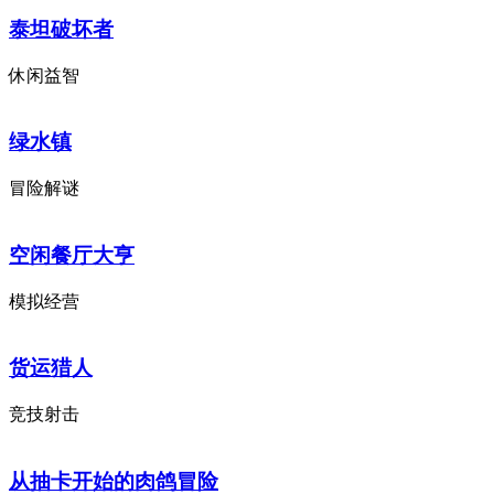
泰坦破坏者
休闲益智
绿水镇
冒险解谜
空闲餐厅大亨
模拟经营
货运猎人
竞技射击
从抽卡开始的肉鸽冒险