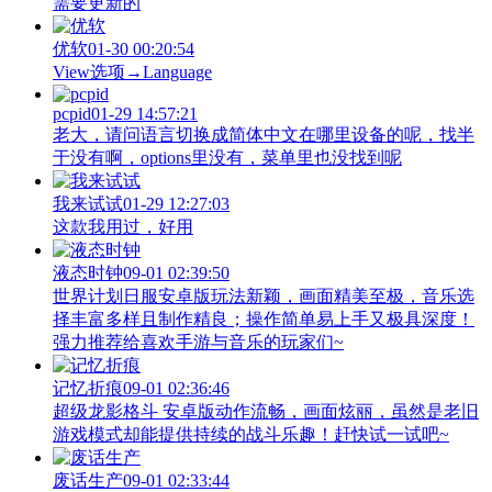
需要更新的
优软
01-30 00:20:54
View‌选项→Language
pcpid
01-29 14:57:21
老大，请问语言切换成简体中文在哪里设备的呢，找半
于没有啊，options里没有，菜单里也没找到呢
我来试试
01-29 12:27:03
这款我用过，好用
液态时钟
09-01 02:39:50
世界计划日服安卓版玩法新颖，画面精美至极，音乐选
择丰富多样且制作精良；操作简单易上手又极具深度！
强力推荐给喜欢手游与音乐的玩家们~
记忆折痕
09-01 02:36:46
超级龙影格斗 安卓版动作流畅，画面炫丽，虽然是老旧
游戏模式却能提供持续的战斗乐趣！赶快试一试吧~
废话生产
09-01 02:33:44