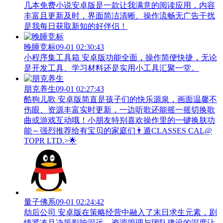
几本免费小说安卓版是一款让我满意的阅读应用，内容
丰富且更新及时，界面简洁清晰、操作流畅无广告干扰
是我每日获取新知的好伴侣！
晚睡竞标
09-01 02:30:43
小程序集工具箱 安卓版功能全面，操作简便快捷，无论
是开发工具、学习材料还是实用小工具汇聚一堂。
朋克养生
09-01 02:27:43
酷狗儿歌 安卓版简直是孩子们的快乐源泉，画面温馨不
伤眼、资源丰富实时更新，一边听歌还能摇一摇切换歌
曲或游戏互动哦！小朋友特别喜欢操作里的一键换肤功
能～强烈推荐给有宝贝的家庭们👨‍遁️CLASSES CAL@
TOPR LTD.>🌟
量子佛系
09-01 02:24:42
劫后公司 安卓版在策略经营中融入了末日求生元素，剧
情紧凑且决策影响深远，资源管理与团队建设的深度让