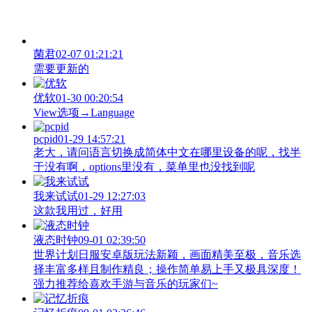
菌君
02-07 01:21:21
需要更新的
优软
01-30 00:20:54
View‌选项→Language
pcpid
01-29 14:57:21
老大，请问语言切换成简体中文在哪里设备的呢，找半
于没有啊，options里没有，菜单里也没找到呢
我来试试
01-29 12:27:03
这款我用过，好用
液态时钟
09-01 02:39:50
世界计划日服安卓版玩法新颖，画面精美至极，音乐选
择丰富多样且制作精良；操作简单易上手又极具深度！
强力推荐给喜欢手游与音乐的玩家们~