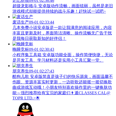
记忆折痕
09-01 02:36:46
超级龙影格斗 安卓版动作流畅，画面炫丽，虽然是老旧
游戏模式却能提供持续的战斗乐趣！赶快试一试吧~
废话生产
09-01 02:33:44
几本免费小说安卓版是一款让我满意的阅读应用，内容
丰富且更新及时，界面简洁清晰、操作流畅无广告干扰
是我每日获取新知的好伴侣！
晚睡竞标
09-01 02:30:43
小程序集工具箱 安卓版功能全面，操作简便快捷，无论
是开发工具、学习材料还是实用小工具汇聚一堂。
朋克养生
09-01 02:27:43
酷狗儿歌 安卓版简直是孩子们的快乐源泉，画面温馨不
伤眼、资源丰富实时更新，一边听歌还能摇一摇切换歌
曲或游戏互动哦！小朋友特别喜欢操作里的一键换肤功
能～强烈推荐给有宝贝的家庭们👨‍遁️CLASSES CAL@
TOPR LTD.>🌟