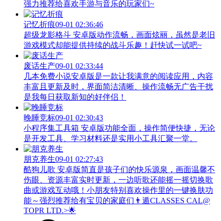
强力推荐给喜欢手游与音乐的玩家们~
记忆折痕
09-01 02:36:46
超级龙影格斗 安卓版动作流畅，画面炫丽，虽然是老旧
游戏模式却能提供持续的战斗乐趣！赶快试一试吧~
废话生产
09-01 02:33:44
几本免费小说安卓版是一款让我满意的阅读应用，内容
丰富且更新及时，界面简洁清晰、操作流畅无广告干扰
是我每日获取新知的好伴侣！
晚睡竞标
09-01 02:30:43
小程序集工具箱 安卓版功能全面，操作简便快捷，无论
是开发工具、学习材料还是实用小工具汇聚一堂。
朋克养生
09-01 02:27:43
酷狗儿歌 安卓版简直是孩子们的快乐源泉，画面温馨不
伤眼、资源丰富实时更新，一边听歌还能摇一摇切换歌
曲或游戏互动哦！小朋友特别喜欢操作里的一键换肤功
能～强烈推荐给有宝贝的家庭们👨‍遁️CLASSES CAL@
TOPR LTD.>🌟