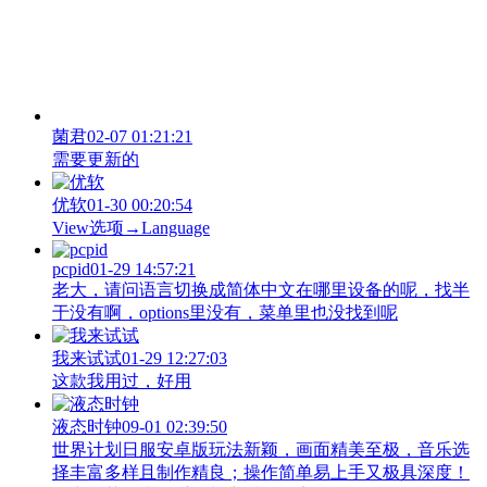
菌君
02-07 01:21:21
需要更新的
优软
01-30 00:20:54
View‌选项→Language
pcpid
01-29 14:57:21
老大，请问语言切换成简体中文在哪里设备的呢，找半
于没有啊，options里没有，菜单里也没找到呢
我来试试
01-29 12:27:03
这款我用过，好用
液态时钟
09-01 02:39:50
世界计划日服安卓版玩法新颖，画面精美至极，音乐选
择丰富多样且制作精良；操作简单易上手又极具深度！