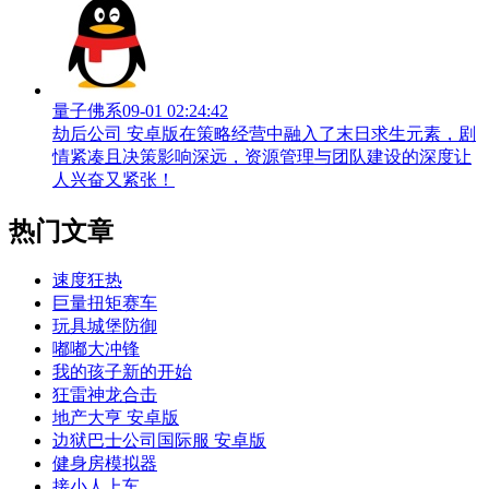
量子佛系
09-01 02:24:42
劫后公司 安卓版在策略经营中融入了末日求生元素，剧
情紧凑且决策影响深远，资源管理与团队建设的深度让
人兴奋又紧张！
热门文章
速度狂热
巨量扭矩赛车
玩具城堡防御
嘟嘟大冲锋
我的孩子新的开始
狂雷神龙合击
地产大亨 安卓版
边狱巴士公司国际服 安卓版
健身房模拟器
接小人上车