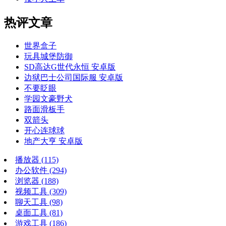
热评文章
世界盒子
玩具城堡防御
SD高达G世代永恒 安卓版
边狱巴士公司国际服 安卓版
不要眨眼
学园文豪野犬
路面滑板手
双箭头
开心连球球
地产大亨 安卓版
播放器
(115)
办公软件
(294)
浏览器
(188)
视频工具
(309)
聊天工具
(98)
桌面工具
(81)
游戏工具
(186)