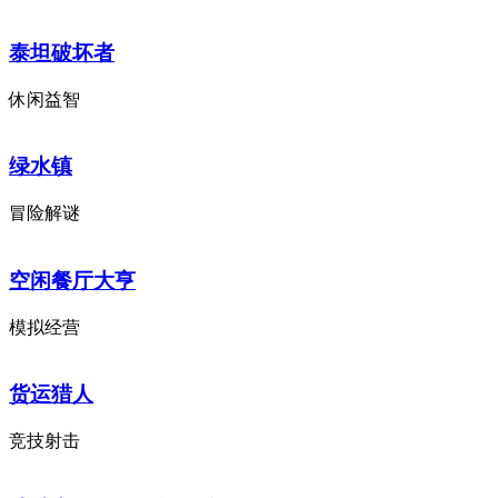
泰坦破坏者
休闲益智
绿水镇
冒险解谜
空闲餐厅大亨
模拟经营
货运猎人
竞技射击