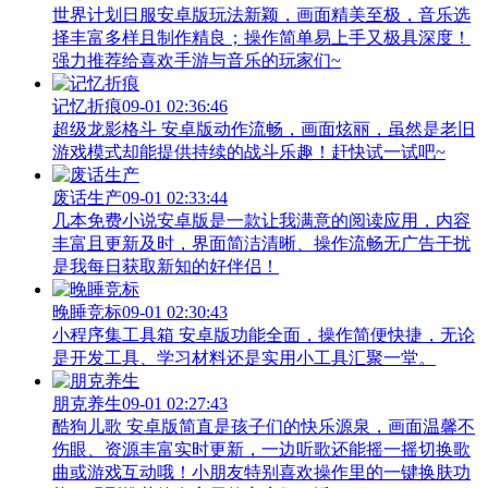
世界计划日服安卓版玩法新颖，画面精美至极，音乐选
择丰富多样且制作精良；操作简单易上手又极具深度！
强力推荐给喜欢手游与音乐的玩家们~
记忆折痕
09-01 02:36:46
超级龙影格斗 安卓版动作流畅，画面炫丽，虽然是老旧
游戏模式却能提供持续的战斗乐趣！赶快试一试吧~
废话生产
09-01 02:33:44
几本免费小说安卓版是一款让我满意的阅读应用，内容
丰富且更新及时，界面简洁清晰、操作流畅无广告干扰
是我每日获取新知的好伴侣！
晚睡竞标
09-01 02:30:43
小程序集工具箱 安卓版功能全面，操作简便快捷，无论
是开发工具、学习材料还是实用小工具汇聚一堂。
朋克养生
09-01 02:27:43
酷狗儿歌 安卓版简直是孩子们的快乐源泉，画面温馨不
伤眼、资源丰富实时更新，一边听歌还能摇一摇切换歌
曲或游戏互动哦！小朋友特别喜欢操作里的一键换肤功