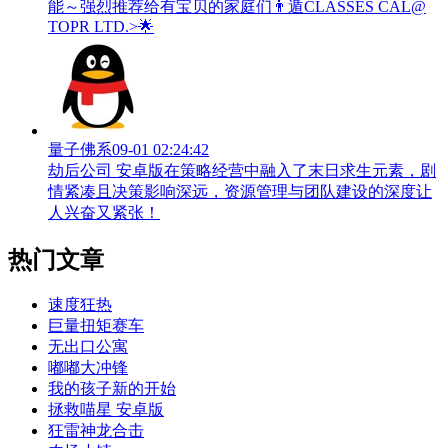
能～强烈推荐给有宝贝的家庭们👨‍遁️CLASSES CAL@
TOPR LTD.>🌟
量子佛系
09-01 02:24:42
劫后公司 安卓版在策略经营中融入了末日求生元素，剧
情紧凑且决策影响深远，资源管理与团队建设的深度让
人兴奋又紧张！
热门文章
速度狂热
巨量扭矩赛车
无出口公寓
嘟嘟大冲锋
我的孩子新的开始
拯救喵星 安卓版
狂雷神龙合击