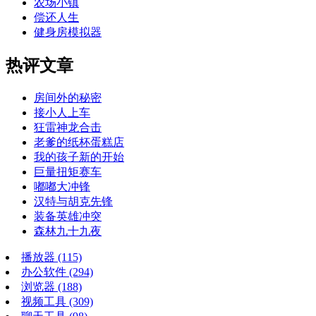
农场小镇
偿还人生
健身房模拟器
热评文章
房间外的秘密
接小人上车
狂雷神龙合击
老爹的纸杯蛋糕店
我的孩子新的开始
巨量扭矩赛车
嘟嘟大冲锋
汉特与胡克先锋
装备英雄冲突
森林九十九夜
播放器
(115)
办公软件
(294)
浏览器
(188)
视频工具
(309)