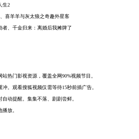
人生2
季、喜羊羊与灰太狼之奇趣外星客
劫者、千金归来：离婚后我摊牌了
站热门影视资源，覆盖全网90%视频节目。
冲。观看搜狐视频仅需等待15秒前插广告。
时自动提醒。集集不落、剧剧尝鲜。
地播放。
。