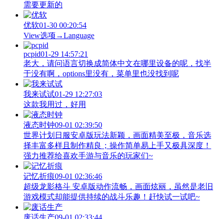
需要更新的
优软
01-30 00:20:54
View‌选项→Language
pcpid
01-29 14:57:21
老大，请问语言切换成简体中文在哪里设备的呢，找半
于没有啊，options里没有，菜单里也没找到呢
我来试试
01-29 12:27:03
这款我用过，好用
液态时钟
09-01 02:39:50
世界计划日服安卓版玩法新颖，画面精美至极，音乐选
择丰富多样且制作精良；操作简单易上手又极具深度！
强力推荐给喜欢手游与音乐的玩家们~
记忆折痕
09-01 02:36:46
超级龙影格斗 安卓版动作流畅，画面炫丽，虽然是老旧
游戏模式却能提供持续的战斗乐趣！赶快试一试吧~
废话生产
09-01 02:33:44