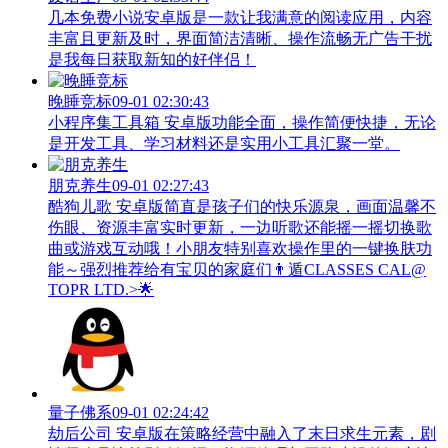
几本免费小说安卓版是一款让我满意的阅读应用，内容
丰富且更新及时，界面简洁清晰、操作流畅无广告干扰
是我每日获取新知的好伴侣！
晚睡竞标
09-01 02:30:43
小程序集工具箱 安卓版功能全面，操作简便快捷，无论
是开发工具、学习材料还是实用小工具汇聚一堂。
朋克养生
09-01 02:27:43
酷狗儿歌 安卓版简直是孩子们的快乐源泉，画面温馨不
伤眼、资源丰富实时更新，一边听歌还能摇一摇切换歌
曲或游戏互动哦！小朋友特别喜欢操作里的一键换肤功
能～强烈推荐给有宝贝的家庭们👨‍遁️CLASSES CAL@
TOPR LTD.>🌟
量子佛系
09-01 02:24:42
劫后公司 安卓版在策略经营中融入了末日求生元素，剧