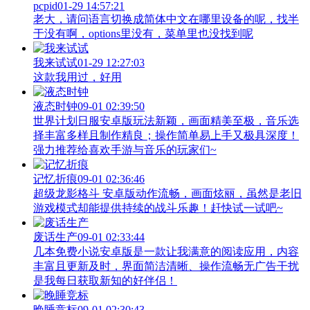
pcpid
01-29 14:57:21
老大，请问语言切换成简体中文在哪里设备的呢，找半
于没有啊，options里没有，菜单里也没找到呢
我来试试
01-29 12:27:03
这款我用过，好用
液态时钟
09-01 02:39:50
世界计划日服安卓版玩法新颖，画面精美至极，音乐选
择丰富多样且制作精良；操作简单易上手又极具深度！
强力推荐给喜欢手游与音乐的玩家们~
记忆折痕
09-01 02:36:46
超级龙影格斗 安卓版动作流畅，画面炫丽，虽然是老旧
游戏模式却能提供持续的战斗乐趣！赶快试一试吧~
废话生产
09-01 02:33:44
几本免费小说安卓版是一款让我满意的阅读应用，内容
丰富且更新及时，界面简洁清晰、操作流畅无广告干扰
是我每日获取新知的好伴侣！
晚睡竞标
09-01 02:30:43