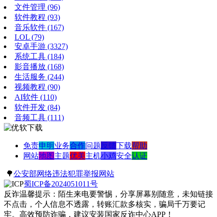
文件管理
(96)
软件教程
(93)
音乐软件
(167)
LOL
(79)
安卓手游
(3327)
系统工具
(184)
影音播放
(168)
生活服务
(244)
视频教程
(90)
AI软件
(110)
软件开发
(84)
音频工具
(111)
免责
申明
业务
合作
问题
反馈
下载
帮助
网站
地图
主题
优美
主机
小鸡
安全
认证
🌳
公安部网络违法犯罪举报网站
蜀ICP备2024051011号
反诈温馨提示：陌生来电要警惕，分享屏幕别随意，未知链接
不点击，个人信息不透露，转账汇款多核实，骗局千万要记
牢。高效预防诈骗，建议安装国家反诈中心APP！