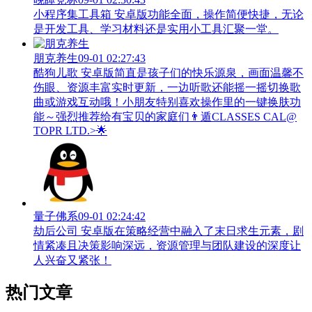
小程序集工具箱 安卓版功能全面，操作简便快捷，无论
是开发工具、学习材料还是实用小工具汇聚一堂。
朋克养生
09-01 02:27:43
酷狗儿歌 安卓版简直是孩子们的快乐源泉，画面温馨不
伤眼、资源丰富实时更新，一边听歌还能摇一摇切换歌
曲或游戏互动哦！小朋友特别喜欢操作里的一键换肤功
能～强烈推荐给有宝贝的家庭们👨‍遁️CLASSES CAL@
TOPR LTD.>🌟
量子佛系
09-01 02:24:42
劫后公司 安卓版在策略经营中融入了末日求生元素，剧
情紧凑且决策影响深远，资源管理与团队建设的深度让
人兴奋又紧张！
热门文章