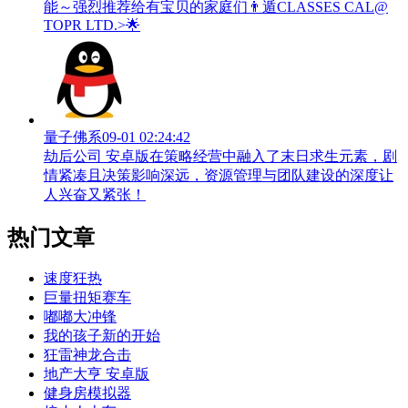
能～强烈推荐给有宝贝的家庭们👨‍遁️CLASSES CAL@
TOPR LTD.>🌟
量子佛系
09-01 02:24:42
劫后公司 安卓版在策略经营中融入了末日求生元素，剧
情紧凑且决策影响深远，资源管理与团队建设的深度让
人兴奋又紧张！
热门文章
速度狂热
巨量扭矩赛车
嘟嘟大冲锋
我的孩子新的开始
狂雷神龙合击
地产大亨 安卓版
健身房模拟器