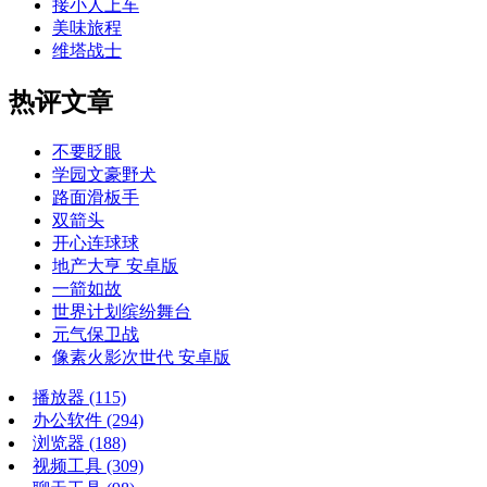
接小人上车
美味旅程
维塔战士
热评文章
不要眨眼
学园文豪野犬
路面滑板手
双箭头
开心连球球
地产大亨 安卓版
一箭如故
世界计划缤纷舞台
元气保卫战
像素火影次世代 安卓版
播放器
(115)
办公软件
(294)
浏览器
(188)
视频工具
(309)