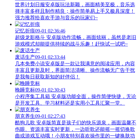
世界计划日服安卓版玩法新颖，画面精美至极，音乐选
择丰富多样且制作精良；操作简单易上手又极具深度！
强力推荐给喜欢手游与音乐的玩家们~
记忆折痕
09-01 02:36:46
超级龙影格斗 安卓版动作流畅，画面炫丽，虽然是老旧
游戏模式却能提供持续的战斗乐趣！赶快试一试吧~
废话生产
09-01 02:33:44
几本免费小说安卓版是一款让我满意的阅读应用，内容
丰富且更新及时，界面简洁清晰、操作流畅无广告干扰
是我每日获取新知的好伴侣！
晚睡竞标
09-01 02:30:43
小程序集工具箱 安卓版功能全面，操作简便快捷，无论
是开发工具、学习材料还是实用小工具汇聚一堂。
朋克养生
09-01 02:27:43
酷狗儿歌 安卓版简直是孩子们的快乐源泉，画面温馨不
伤眼、资源丰富实时更新，一边听歌还能摇一摇切换歌
曲或游戏互动哦！小朋友特别喜欢操作里的一键换肤功