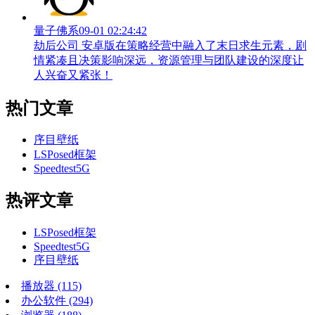
量子佛系
09-01 02:24:42
劫后公司 安卓版在策略经营中融入了末日求生元素，剧
情紧凑且决策影响深远，资源管理与团队建设的深度让
人兴奋又紧张！
热门文章
序目壁纸
LSPosed框架
Speedtest5G
热评文章
LSPosed框架
Speedtest5G
序目壁纸
播放器
(115)
办公软件
(294)