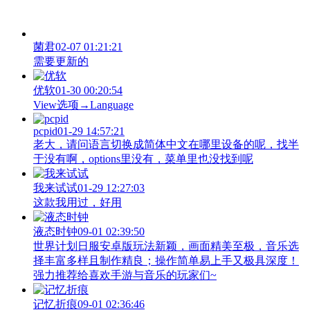
菌君
02-07 01:21:21
需要更新的
优软
01-30 00:20:54
View‌选项→Language
pcpid
01-29 14:57:21
老大，请问语言切换成简体中文在哪里设备的呢，找半
于没有啊，options里没有，菜单里也没找到呢
我来试试
01-29 12:27:03
这款我用过，好用
液态时钟
09-01 02:39:50
世界计划日服安卓版玩法新颖，画面精美至极，音乐选
择丰富多样且制作精良；操作简单易上手又极具深度！
强力推荐给喜欢手游与音乐的玩家们~
记忆折痕
09-01 02:36:46