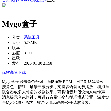
首页
软件
Android
系统工具
正文
Mygo盒子
分类：
系统工具
大小：
5.78MB
版本：
1
热度：
3190
星级：
发布：
2026-01-30 21:58
优软高速下载
Mygo盒子涵盖角色台词、乐队演出BGM、日常对话等音效，
按角色、情绪、场景三级分类，支持多语音同步播放，模拟乐
队合奏或多人对话的戏剧效果，可将语音片段设为来电铃声、
消息提示音或闹钟，可进行音量渐变与循环模式设置，深度契
合MyGO粉丝需求，收录大量动画未公开花絮音效。