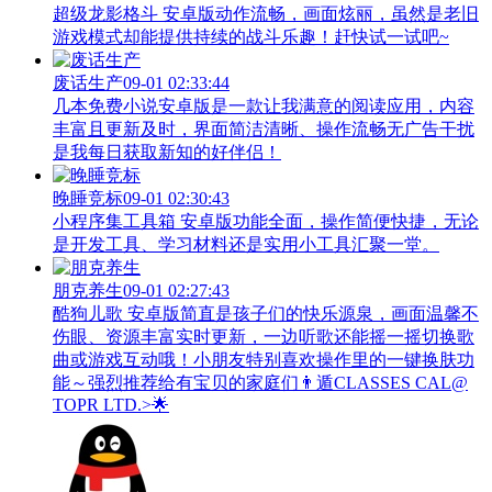
超级龙影格斗 安卓版动作流畅，画面炫丽，虽然是老旧
游戏模式却能提供持续的战斗乐趣！赶快试一试吧~
废话生产
09-01 02:33:44
几本免费小说安卓版是一款让我满意的阅读应用，内容
丰富且更新及时，界面简洁清晰、操作流畅无广告干扰
是我每日获取新知的好伴侣！
晚睡竞标
09-01 02:30:43
小程序集工具箱 安卓版功能全面，操作简便快捷，无论
是开发工具、学习材料还是实用小工具汇聚一堂。
朋克养生
09-01 02:27:43
酷狗儿歌 安卓版简直是孩子们的快乐源泉，画面温馨不
伤眼、资源丰富实时更新，一边听歌还能摇一摇切换歌
曲或游戏互动哦！小朋友特别喜欢操作里的一键换肤功
能～强烈推荐给有宝贝的家庭们👨‍遁️CLASSES CAL@
TOPR LTD.>🌟