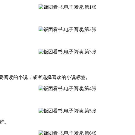
需要阅读的小说，或者选择喜欢的小说标签。
”。