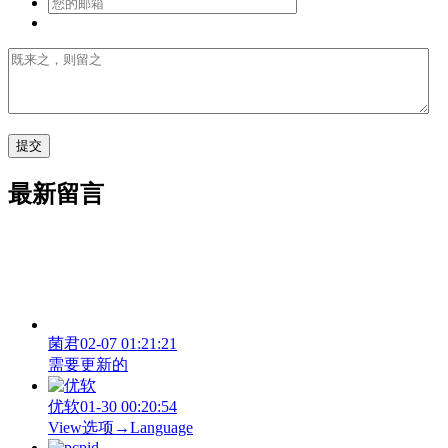
最新留言
菌君
02-07 01:21:21
需要更新的
优软
01-30 00:20:54
View‌选项→Language