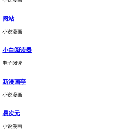
阅站
小说漫画
小白阅读器
电子阅读
新漫画亭
小说漫画
易次元
小说漫画