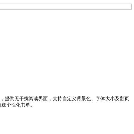
窗，提供无干扰阅读界面，支持自定义背景色、字体大小及翻页
推送个性化书单。