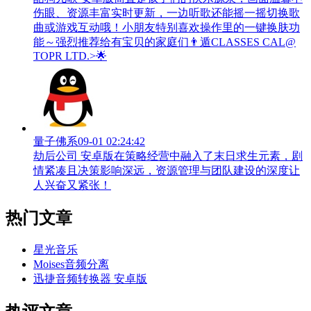
伤眼、资源丰富实时更新，一边听歌还能摇一摇切换歌
曲或游戏互动哦！小朋友特别喜欢操作里的一键换肤功
能～强烈推荐给有宝贝的家庭们👨‍遁️CLASSES CAL@
TOPR LTD.>🌟
量子佛系
09-01 02:24:42
劫后公司 安卓版在策略经营中融入了末日求生元素，剧
情紧凑且决策影响深远，资源管理与团队建设的深度让
人兴奋又紧张！
热门文章
星光音乐
Moises音频分离
迅捷音频转换器 安卓版