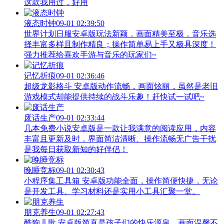
这款我用过，好用
液态时钟
09-01 02:39:50
世界计划日服安卓版玩法新颖，画面精美至极，音乐选
择丰富多样且制作精良；操作简单易上手又极具深度！
强力推荐给喜欢手游与音乐的玩家们~
记忆折痕
09-01 02:36:46
超级龙影格斗 安卓版动作流畅，画面炫丽，虽然是老旧
游戏模式却能提供持续的战斗乐趣！赶快试一试吧~
废话生产
09-01 02:33:44
几本免费小说安卓版是一款让我满意的阅读应用，内容
丰富且更新及时，界面简洁清晰、操作流畅无广告干扰
是我每日获取新知的好伴侣！
晚睡竞标
09-01 02:30:43
小程序集工具箱 安卓版功能全面，操作简便快捷，无论
是开发工具、学习材料还是实用小工具汇聚一堂。
朋克养生
09-01 02:27:43
酷狗儿歌 安卓版简直是孩子们的快乐源泉，画面温馨不