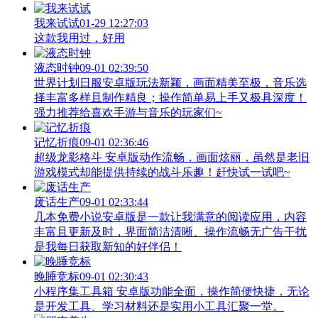
我来试试
01-29 12:27:03
这款我用过，好用
液态时钟
09-01 02:39:50
世界计划日服安卓版玩法新颖，画面精美至极，音乐选
择丰富多样且制作精良；操作简单易上手又极具深度！
强力推荐给喜欢手游与音乐的玩家们~
记忆折痕
09-01 02:36:46
超级龙影格斗 安卓版动作流畅，画面炫丽，虽然是老旧
游戏模式却能提供持续的战斗乐趣！赶快试一试吧~
废话生产
09-01 02:33:44
几本免费小说安卓版是一款让我满意的阅读应用，内容
丰富且更新及时，界面简洁清晰、操作流畅无广告干扰
是我每日获取新知的好伴侣！
晚睡竞标
09-01 02:30:43
小程序集工具箱 安卓版功能全面，操作简便快捷，无论
是开发工具、学习材料还是实用小工具汇聚一堂。