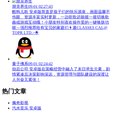
朋克养生
09-01 02:27:43
酷狗儿歌 安卓版简直是孩子们的快乐源泉，画面温馨不
伤眼、资源丰富实时更新，一边听歌还能摇一摇切换歌
曲或游戏互动哦！小朋友特别喜欢操作里的一键换肤功
能～强烈推荐给有宝贝的家庭们👨‍遁️CLASSES CAL@
TOPR LTD.>🌟
量子佛系
09-01 02:24:42
劫后公司 安卓版在策略经营中融入了末日求生元素，剧
情紧凑且决策影响深远，资源管理与团队建设的深度让
人兴奋又紧张！
热门文章
佩奇影视
汽水音乐 安卓版