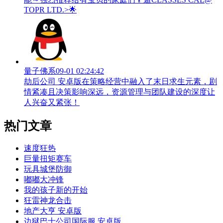
TOPR LTD.>🌟
量子佛系
09-01 02:24:42
劫后公司 安卓版在策略经营中融入了末日求生元素，剧
情紧凑且决策影响深远，资源管理与团队建设的深度让
人兴奋又紧张！
热门文章
速度狂热
巨量扭矩赛车
玩具城堡防御
嘟嘟大冲锋
我的孩子新的开始
狂雷神龙合击
地产大亨 安卓版
边狱巴士公司国际服 安卓版