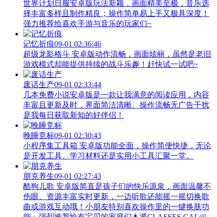
世界计划日服安卓版玩法新颖，画面精美至极，音乐选
择丰富多样且制作精良；操作简单易上手又极具深度！
强力推荐给喜欢手游与音乐的玩家们~
记忆折痕
09-01 02:36:46
超级龙影格斗 安卓版动作流畅，画面炫丽，虽然是老旧
游戏模式却能提供持续的战斗乐趣！赶快试一试吧~
废话生产
09-01 02:33:44
几本免费小说安卓版是一款让我满意的阅读应用，内容
丰富且更新及时，界面简洁清晰、操作流畅无广告干扰
是我每日获取新知的好伴侣！
晚睡竞标
09-01 02:30:43
小程序集工具箱 安卓版功能全面，操作简便快捷，无论
是开发工具、学习材料还是实用小工具汇聚一堂。
朋克养生
09-01 02:27:43
酷狗儿歌 安卓版简直是孩子们的快乐源泉，画面温馨不
伤眼、资源丰富实时更新，一边听歌还能摇一摇切换歌
曲或游戏互动哦！小朋友特别喜欢操作里的一键换肤功
能～强烈推荐给有宝贝的家庭们👨‍遁️CLASSES CAL@