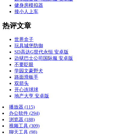
健身房模拟器
接小人上车
热评文章
世界盒子
玩具城堡防御
SD高达G世代永恒 安卓版
边狱巴士公司国际服 安卓版
不要眨眼
学园文豪野犬
路面滑板手
双箭头
开心连球球
地产大亨 安卓版
播放器
(115)
办公软件
(294)
浏览器
(188)
视频工具
(309)
聊天工具
(98)