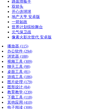
路面滑板手
双箭头
开心连球球
地产大亨 安卓版
一箭如故
世界计划缤纷舞台
元气保卫战
像素火影次世代 安卓版
播放器
(115)
办公软件
(294)
浏览器
(188)
视频工具
(309)
聊天工具
(98)
桌面工具
(81)
游戏工具
(186)
图片处理
(179)
图形设计
(84)
教育教学
(239)
下载工具
(118)
其他应用
(410)
电子阅读
(308)