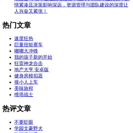
情紧凑且决策影响深远，资源管理与团队建设的深度让
人兴奋又紧张！
热门文章
速度狂热
巨量扭矩赛车
嘟嘟大冲锋
我的孩子新的开始
狂雷神龙合击
地产大亨 安卓版
健身房模拟器
接小人上车
美味旅程
维塔战士
热评文章
不要眨眼
学园文豪野犬