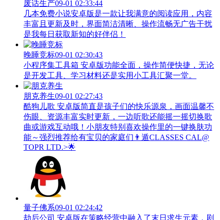
废话生产
09-01 02:33:44
几本免费小说安卓版是一款让我满意的阅读应用，内容
丰富且更新及时，界面简洁清晰、操作流畅无广告干扰
是我每日获取新知的好伴侣！
晚睡竞标
09-01 02:30:43
小程序集工具箱 安卓版功能全面，操作简便快捷，无论
是开发工具、学习材料还是实用小工具汇聚一堂。
朋克养生
09-01 02:27:43
酷狗儿歌 安卓版简直是孩子们的快乐源泉，画面温馨不
伤眼、资源丰富实时更新，一边听歌还能摇一摇切换歌
曲或游戏互动哦！小朋友特别喜欢操作里的一键换肤功
能～强烈推荐给有宝贝的家庭们👨‍遁️CLASSES CAL@
TOPR LTD.>🌟
量子佛系
09-01 02:24:42
劫后公司 安卓版在策略经营中融入了末日求生元素，剧