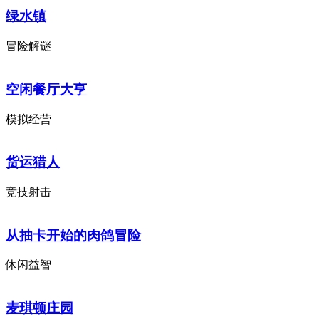
绿水镇
冒险解谜
空闲餐厅大亨
模拟经营
货运猎人
竞技射击
从抽卡开始的肉鸽冒险
休闲益智
麦琪顿庄园