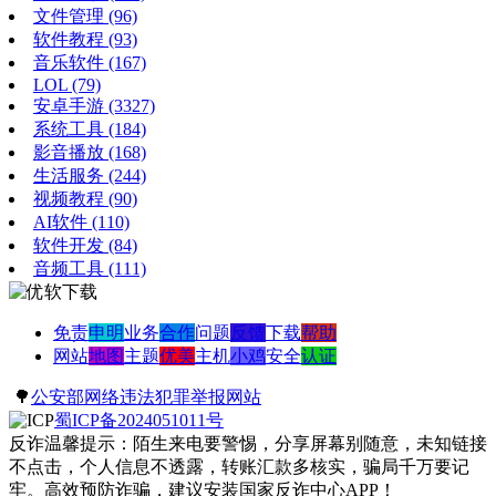
文件管理
(96)
软件教程
(93)
音乐软件
(167)
LOL
(79)
安卓手游
(3327)
系统工具
(184)
影音播放
(168)
生活服务
(244)
视频教程
(90)
AI软件
(110)
软件开发
(84)
音频工具
(111)
免责
申明
业务
合作
问题
反馈
下载
帮助
网站
地图
主题
优美
主机
小鸡
安全
认证
🌳
公安部网络违法犯罪举报网站
蜀ICP备2024051011号
反诈温馨提示：陌生来电要警惕，分享屏幕别随意，未知链接
不点击，个人信息不透露，转账汇款多核实，骗局千万要记
牢。高效预防诈骗，建议安装国家反诈中心APP！