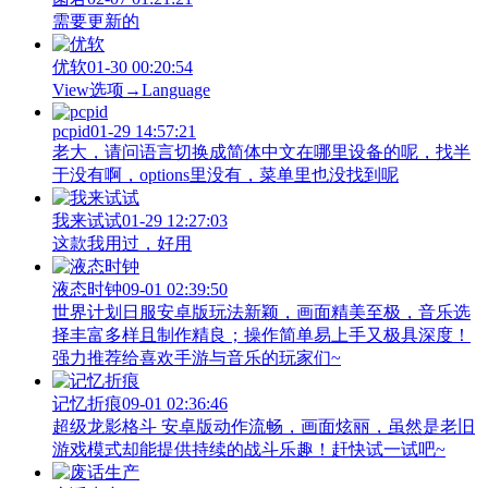
需要更新的
优软
01-30 00:20:54
View‌选项→Language
pcpid
01-29 14:57:21
老大，请问语言切换成简体中文在哪里设备的呢，找半
于没有啊，options里没有，菜单里也没找到呢
我来试试
01-29 12:27:03
这款我用过，好用
液态时钟
09-01 02:39:50
世界计划日服安卓版玩法新颖，画面精美至极，音乐选
择丰富多样且制作精良；操作简单易上手又极具深度！
强力推荐给喜欢手游与音乐的玩家们~
记忆折痕
09-01 02:36:46
超级龙影格斗 安卓版动作流畅，画面炫丽，虽然是老旧
游戏模式却能提供持续的战斗乐趣！赶快试一试吧~