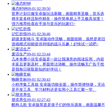
液态时钟
09-01 02:39:50
世界计划日服安卓版玩法新颖，画面精美至极，音乐选
择丰富多样且制作精良；操作简单易上手又极具深度！
强力推荐给喜欢手游与音乐的玩家们~
记忆折痕
09-01 02:36:46
超级龙影格斗 安卓版动作流畅，画面炫丽，虽然是老旧
游戏模式却能提供持续的战斗乐趣！赶快试一试吧~
废话生产
09-01 02:33:44
几本免费小说安卓版是一款让我满意的阅读应用，内容
丰富且更新及时，界面简洁清晰、操作流畅无广告干扰
是我每日获取新知的好伴侣！
晚睡竞标
09-01 02:30:43
小程序集工具箱 安卓版功能全面，操作简便快捷，无论
是开发工具、学习材料还是实用小工具汇聚一堂。
朋克养生
09-01 02:27:43
酷狗儿歌 安卓版简直是孩子们的快乐源泉，画面温馨不