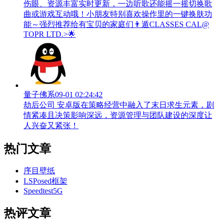
伤眼、资源丰富实时更新，一边听歌还能摇一摇切换歌
曲或游戏互动哦！小朋友特别喜欢操作里的一键换肤功
能～强烈推荐给有宝贝的家庭们👨‍遁️CLASSES CAL@
TOPR LTD.>🌟
量子佛系
09-01 02:24:42
劫后公司 安卓版在策略经营中融入了末日求生元素，剧
情紧凑且决策影响深远，资源管理与团队建设的深度让
人兴奋又紧张！
热门文章
序目壁纸
LSPosed框架
Speedtest5G
热评文章