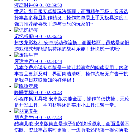
液态时钟
09-01 02:39:50
世界计划日服安卓版玩法新颖，画面精美至极，音乐选
择丰富多样且制作精良；操作简单易上手又极具深度！
强力推荐给喜欢手游与音乐的玩家们~
记忆折痕
09-01 02:36:46
超级龙影格斗 安卓版动作流畅，画面炫丽，虽然是老旧
游戏模式却能提供持续的战斗乐趣！赶快试一试吧~
废话生产
09-01 02:33:44
几本免费小说安卓版是一款让我满意的阅读应用，内容
丰富且更新及时，界面简洁清晰、操作流畅无广告干扰
是我每日获取新知的好伴侣！
晚睡竞标
09-01 02:30:43
小程序集工具箱 安卓版功能全面，操作简便快捷，无论
是开发工具、学习材料还是实用小工具汇聚一堂。
朋克养生
09-01 02:27:43
酷狗儿歌 安卓版简直是孩子们的快乐源泉，画面温馨不
伤眼、资源丰富实时更新，一边听歌还能摇一摇切换歌