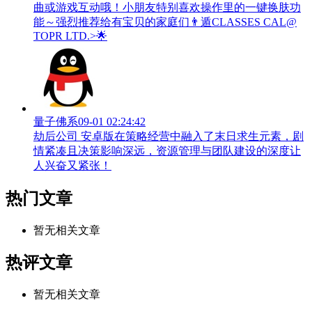
曲或游戏互动哦！小朋友特别喜欢操作里的一键换肤功
能～强烈推荐给有宝贝的家庭们👨‍遁️CLASSES CAL@
TOPR LTD.>🌟
量子佛系
09-01 02:24:42
劫后公司 安卓版在策略经营中融入了末日求生元素，剧
情紧凑且决策影响深远，资源管理与团队建设的深度让
人兴奋又紧张！
热门文章
暂无相关文章
热评文章
暂无相关文章