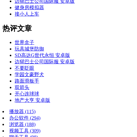
边狱巴士公司国际服 安卓版
健身房模拟器
接小人上车
热评文章
世界盒子
玩具城堡防御
SD高达G世代永恒 安卓版
边狱巴士公司国际服 安卓版
不要眨眼
学园文豪野犬
路面滑板手
双箭头
开心连球球
地产大亨 安卓版
播放器
(115)
办公软件
(294)
浏览器
(188)
视频工具
(309)