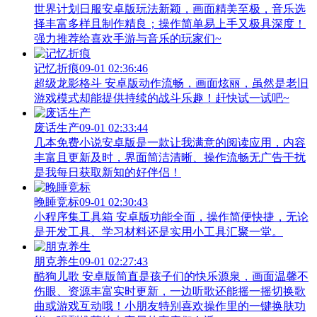
世界计划日服安卓版玩法新颖，画面精美至极，音乐选
择丰富多样且制作精良；操作简单易上手又极具深度！
强力推荐给喜欢手游与音乐的玩家们~
记忆折痕
09-01 02:36:46
超级龙影格斗 安卓版动作流畅，画面炫丽，虽然是老旧
游戏模式却能提供持续的战斗乐趣！赶快试一试吧~
废话生产
09-01 02:33:44
几本免费小说安卓版是一款让我满意的阅读应用，内容
丰富且更新及时，界面简洁清晰、操作流畅无广告干扰
是我每日获取新知的好伴侣！
晚睡竞标
09-01 02:30:43
小程序集工具箱 安卓版功能全面，操作简便快捷，无论
是开发工具、学习材料还是实用小工具汇聚一堂。
朋克养生
09-01 02:27:43
酷狗儿歌 安卓版简直是孩子们的快乐源泉，画面温馨不
伤眼、资源丰富实时更新，一边听歌还能摇一摇切换歌
曲或游戏互动哦！小朋友特别喜欢操作里的一键换肤功