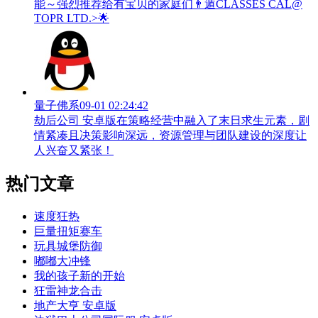
能～强烈推荐给有宝贝的家庭们👨‍遁️CLASSES CAL@
TOPR LTD.>🌟
量子佛系
09-01 02:24:42
劫后公司 安卓版在策略经营中融入了末日求生元素，剧
情紧凑且决策影响深远，资源管理与团队建设的深度让
人兴奋又紧张！
热门文章
速度狂热
巨量扭矩赛车
玩具城堡防御
嘟嘟大冲锋
我的孩子新的开始
狂雷神龙合击
地产大亨 安卓版