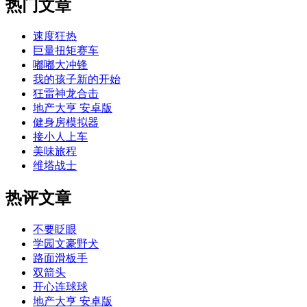
热门文章
速度狂热
巨量扭矩赛车
嘟嘟大冲锋
我的孩子新的开始
狂雷神龙合击
地产大亨 安卓版
健身房模拟器
接小人上车
美味旅程
维塔战士
热评文章
不要眨眼
学园文豪野犬
路面滑板手
双箭头
开心连球球
地产大亨 安卓版