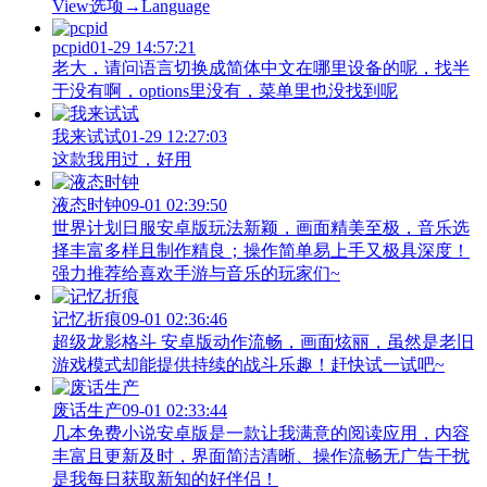
View‌选项→Language
pcpid
01-29 14:57:21
老大，请问语言切换成简体中文在哪里设备的呢，找半
于没有啊，options里没有，菜单里也没找到呢
我来试试
01-29 12:27:03
这款我用过，好用
液态时钟
09-01 02:39:50
世界计划日服安卓版玩法新颖，画面精美至极，音乐选
择丰富多样且制作精良；操作简单易上手又极具深度！
强力推荐给喜欢手游与音乐的玩家们~
记忆折痕
09-01 02:36:46
超级龙影格斗 安卓版动作流畅，画面炫丽，虽然是老旧
游戏模式却能提供持续的战斗乐趣！赶快试一试吧~
废话生产
09-01 02:33:44
几本免费小说安卓版是一款让我满意的阅读应用，内容
丰富且更新及时，界面简洁清晰、操作流畅无广告干扰
是我每日获取新知的好伴侣！