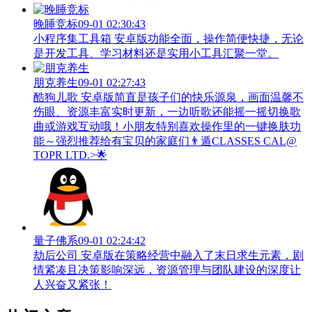
晚睡竞标
09-01 02:30:43
小程序集工具箱 安卓版功能全面，操作简便快捷，无论
是开发工具、学习材料还是实用小工具汇聚一堂。
朋克养生
09-01 02:27:43
酷狗儿歌 安卓版简直是孩子们的快乐源泉，画面温馨不
伤眼、资源丰富实时更新，一边听歌还能摇一摇切换歌
曲或游戏互动哦！小朋友特别喜欢操作里的一键换肤功
能～强烈推荐给有宝贝的家庭们👨‍遁️CLASSES CAL@
TOPR LTD.>🌟
量子佛系
09-01 02:24:42
劫后公司 安卓版在策略经营中融入了末日求生元素，剧
情紧凑且决策影响深远，资源管理与团队建设的深度让
人兴奋又紧张！