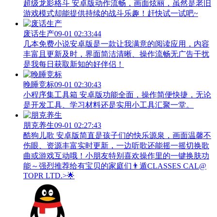
超级龙影格斗 安卓版动作流畅，画面炫丽，虽然是老旧
游戏模式却能提供持续的战斗乐趣！赶快试一试吧~
废话生产
09-01 02:33:44
几本免费小说安卓版是一款让我满意的阅读应用，内容
丰富且更新及时，界面简洁清晰、操作流畅无广告干扰
是我每日获取新知的好伴侣！
晚睡竞标
09-01 02:30:43
小程序集工具箱 安卓版功能全面，操作简便快捷，无论
是开发工具、学习材料还是实用小工具汇聚一堂。
朋克养生
09-01 02:27:43
酷狗儿歌 安卓版简直是孩子们的快乐源泉，画面温馨不
伤眼、资源丰富实时更新，一边听歌还能摇一摇切换歌
曲或游戏互动哦！小朋友特别喜欢操作里的一键换肤功
能～强烈推荐给有宝贝的家庭们👨‍遁️CLASSES CAL@
TOPR LTD.>🌟