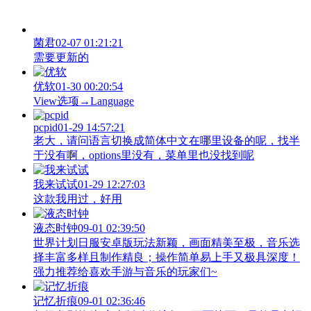
菌君
02-07 01:21:21
需要更新的
优软
01-30 00:20:54
View‌选项→Language
pcpid
01-29 14:57:21
老大，请问语言切换成简体中文在哪里设备的呢，找半
于没有啊，options里没有，菜单里也没找到呢
我来试试
01-29 12:27:03
这款我用过，好用
液态时钟
09-01 02:39:50
世界计划日服安卓版玩法新颖，画面精美至极，音乐选
择丰富多样且制作精良；操作简单易上手又极具深度！
强力推荐给喜欢手游与音乐的玩家们~
记忆折痕
09-01 02:36:46