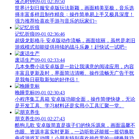
液态时钟
09-01 02:39:50
世界计划日服安卓版玩法新颖，画面精美至极，音乐选
择丰富多样且制作精良；操作简单易上手又极具深度！
强力推荐给喜欢手游与音乐的玩家们~
记忆折痕
09-01 02:36:46
超级龙影格斗 安卓版动作流畅，画面炫丽，虽然是老旧
游戏模式却能提供持续的战斗乐趣！赶快试一试吧~
废话生产
09-01 02:33:44
几本免费小说安卓版是一款让我满意的阅读应用，内容
丰富且更新及时，界面简洁清晰、操作流畅无广告干扰
是我每日获取新知的好伴侣！
晚睡竞标
09-01 02:30:43
小程序集工具箱 安卓版功能全面，操作简便快捷，无论
是开发工具、学习材料还是实用小工具汇聚一堂。
朋克养生
09-01 02:27:43
酷狗儿歌 安卓版简直是孩子们的快乐源泉，画面温馨不
伤眼、资源丰富实时更新，一边听歌还能摇一摇切换歌
曲或游戏互动哦！小朋友特别喜欢操作里的一键换肤功