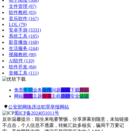
电子阅读
(308)
文件管理
(97)
软件教程
(93)
音乐软件
(167)
LOL
(79)
安卓手游
(3331)
系统工具
(185)
影音播放
(168)
生活服务
(244)
视频教程
(90)
AI软件
(110)
软件开发
(84)
音频工具
(111)
免责
申明
业务
合作
问题
反馈
下载
帮助
网站
地图
主题
优美
主机
小鸡
安全
认证
🌳
公安部网络违法犯罪举报网站
蜀ICP备2024051011号
反诈温馨提示：陌生来电要警惕，分享屏幕别随意，未知链接
不点击，个人信息不透露，转账汇款多核实，骗局千万要记