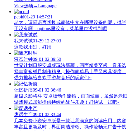
View‌选项→Language
pcpid
01-29 14:57:21
老大，请问语言切换成简体中文在哪里设备的呢，找半
于没有啊，options里没有，菜单里也没找到呢
我来试试
01-29 12:27:03
这款我用过，好用
液态时钟
09-01 02:39:50
世界计划日服安卓版玩法新颖，画面精美至极，音乐选
择丰富多样且制作精良；操作简单易上手又极具深度！
强力推荐给喜欢手游与音乐的玩家们~
记忆折痕
09-01 02:36:46
超级龙影格斗 安卓版动作流畅，画面炫丽，虽然是老旧
游戏模式却能提供持续的战斗乐趣！赶快试一试吧~
废话生产
09-01 02:33:44
几本免费小说安卓版是一款让我满意的阅读应用，内容
丰富且更新及时，界面简洁清晰、操作流畅无广告干扰