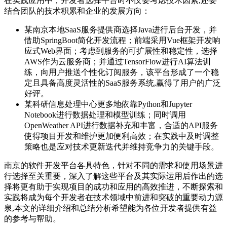
在实践应用中，开发者选择平台时不仅要考虑技术因素,还要
结合团队的技术积累和企业的发展方向：
某南京本地SaaS服务提供商选择Java进行后台开发，并
借助SpringBoot简化开发流程；前端采用Vue框架开发响
应式Web界面；考虑到服务的可扩展性和稳定性，选择
AWS作为云服务商；并通过TensorFlow进行AI算法训
练，向用户推送个性化订阅服务，该平台形成了一个稳
定且具备高度灵活性的SaaS服务系统,赢得了用户的广泛
好评。
某科研信息处理中心更多地依靠Python和Jupyter
Notebook进行数据处理和模型训练；同时调用
OpenWeather API进行数据补充和丰富，合适的API服务
使得项目开发和维护更加便利高效；在实践中及时调整
策略也是应对技术更新迭代并维持竞争力的关键手段。
南京的软件开发平台各具特色，针对不同的需求和使用场景进
行选择至关重要，深入了解这些平台及其实际运用后作出的选
择将更有助于实现项目的成功和应用的高效推进，不断探索和
实践将成为每个开发者在技术领域中前进和突破的重要动力源
泉,本文的详细介绍和总结分析希望能为各位开发者提供有益
的参考与帮助。