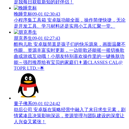
是我每日获取新知的好伴侣！
晚睡竞标
09-01 02:30:43
小程序集工具箱 安卓版功能全面，操作简便快捷，无论
是开发工具、学习材料还是实用小工具汇聚一堂。
朋克养生
09-01 02:27:43
酷狗儿歌 安卓版简直是孩子们的快乐源泉，画面温馨不
伤眼、资源丰富实时更新，一边听歌还能摇一摇切换歌
曲或游戏互动哦！小朋友特别喜欢操作里的一键换肤功
能～强烈推荐给有宝贝的家庭们👨‍遁️CLASSES CAL@
TOPR LTD.>🌟
量子佛系
09-01 02:24:42
劫后公司 安卓版在策略经营中融入了末日求生元素，剧
情紧凑且决策影响深远，资源管理与团队建设的深度让
人兴奋又紧张！