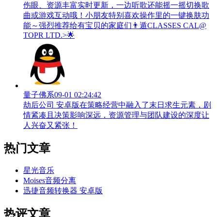
伤眼、资源丰富实时更新，一边听歌还能摇一摇切换歌
曲或游戏互动哦！小朋友特别喜欢操作里的一键换肤功
能～强烈推荐给有宝贝的家庭们👨‍遁️CLASSES CAL@
TOPR LTD.>🌟
量子佛系
09-01 02:24:42
劫后公司 安卓版在策略经营中融入了末日求生元素，剧
情紧凑且决策影响深远，资源管理与团队建设的深度让
人兴奋又紧张！
热门文章
星光音乐
Moises音频分离
迅捷音频转换器 安卓版
热评文章