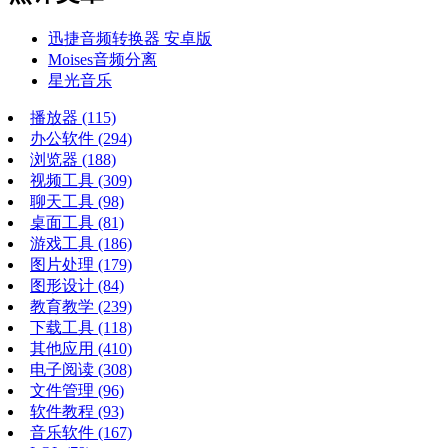
迅捷音频转换器 安卓版
Moises音频分离
星光音乐
播放器
(115)
办公软件
(294)
浏览器
(188)
视频工具
(309)
聊天工具
(98)
桌面工具
(81)
游戏工具
(186)
图片处理
(179)
图形设计
(84)
教育教学
(239)
下载工具
(118)
其他应用
(410)
电子阅读
(308)
文件管理
(96)
软件教程
(93)
音乐软件
(167)