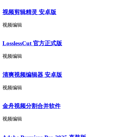
视频剪辑精灵 安卓版
视频编辑
LosslessCut 官方正式版
视频编辑
清爽视频编辑器 安卓版
视频编辑
金舟视频分割合并软件
视频编辑