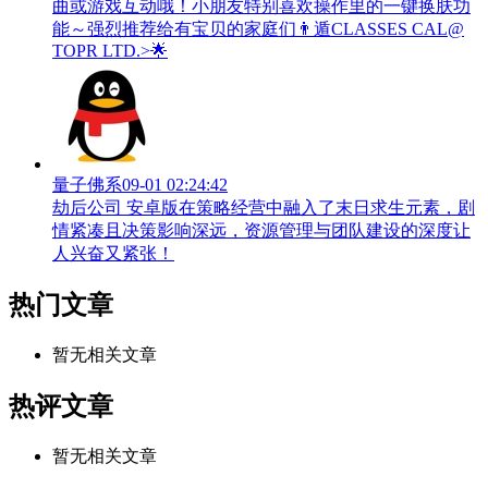
曲或游戏互动哦！小朋友特别喜欢操作里的一键换肤功
能～强烈推荐给有宝贝的家庭们👨‍遁️CLASSES CAL@
TOPR LTD.>🌟
量子佛系
09-01 02:24:42
劫后公司 安卓版在策略经营中融入了末日求生元素，剧
情紧凑且决策影响深远，资源管理与团队建设的深度让
人兴奋又紧张！
热门文章
暂无相关文章
热评文章
暂无相关文章