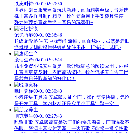
液态时钟
09-01 02:39:50
世界计划日服安卓版玩法新颖，画面精美至极，音乐选
择丰富多样且制作精良；操作简单易上手又极具深度！
强力推荐给喜欢手游与音乐的玩家们~
记忆折痕
09-01 02:36:46
超级龙影格斗 安卓版动作流畅，画面炫丽，虽然是老旧
游戏模式却能提供持续的战斗乐趣！赶快试一试吧~
废话生产
09-01 02:33:44
几本免费小说安卓版是一款让我满意的阅读应用，内容
丰富且更新及时，界面简洁清晰、操作流畅无广告干扰
是我每日获取新知的好伴侣！
晚睡竞标
09-01 02:30:43
小程序集工具箱 安卓版功能全面，操作简便快捷，无论
是开发工具、学习材料还是实用小工具汇聚一堂。
朋克养生
09-01 02:27:43
酷狗儿歌 安卓版简直是孩子们的快乐源泉，画面温馨不
伤眼、资源丰富实时更新，一边听歌还能摇一摇切换歌