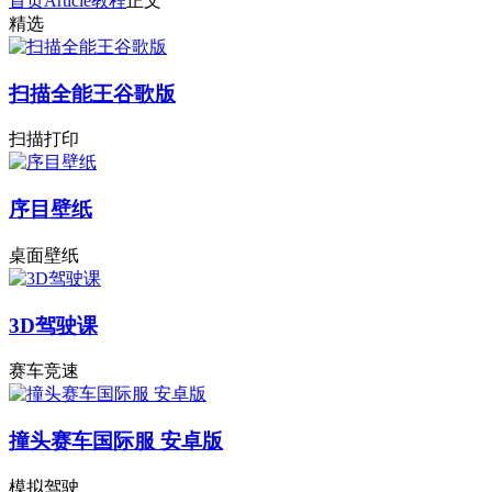
首页
Article
教程
正文
精选
扫描全能王谷歌版
扫描打印
序目壁纸
桌面壁纸
3D驾驶课
赛车竞速
撞头赛车国际服 安卓版
模拟驾驶