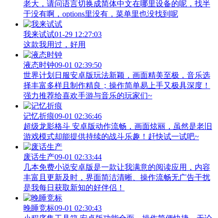
老大，请问语言切换成简体中文在哪里设备的呢，找半
于没有啊，options里没有，菜单里也没找到呢
我来试试
01-29 12:27:03
这款我用过，好用
液态时钟
09-01 02:39:50
世界计划日服安卓版玩法新颖，画面精美至极，音乐选
择丰富多样且制作精良；操作简单易上手又极具深度！
强力推荐给喜欢手游与音乐的玩家们~
记忆折痕
09-01 02:36:46
超级龙影格斗 安卓版动作流畅，画面炫丽，虽然是老旧
游戏模式却能提供持续的战斗乐趣！赶快试一试吧~
废话生产
09-01 02:33:44
几本免费小说安卓版是一款让我满意的阅读应用，内容
丰富且更新及时，界面简洁清晰、操作流畅无广告干扰
是我每日获取新知的好伴侣！
晚睡竞标
09-01 02:30:43