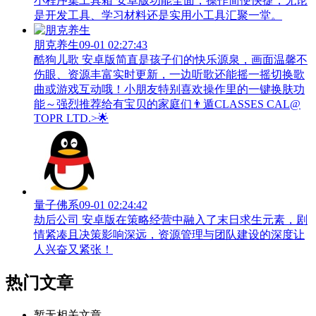
小程序集工具箱 安卓版功能全面，操作简便快捷，无论
是开发工具、学习材料还是实用小工具汇聚一堂。
朋克养生
09-01 02:27:43
酷狗儿歌 安卓版简直是孩子们的快乐源泉，画面温馨不
伤眼、资源丰富实时更新，一边听歌还能摇一摇切换歌
曲或游戏互动哦！小朋友特别喜欢操作里的一键换肤功
能～强烈推荐给有宝贝的家庭们👨‍遁️CLASSES CAL@
TOPR LTD.>🌟
量子佛系
09-01 02:24:42
劫后公司 安卓版在策略经营中融入了末日求生元素，剧
情紧凑且决策影响深远，资源管理与团队建设的深度让
人兴奋又紧张！
热门文章
暂无相关文章