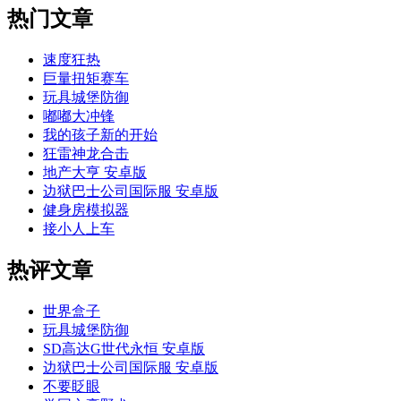
热门文章
速度狂热
巨量扭矩赛车
玩具城堡防御
嘟嘟大冲锋
我的孩子新的开始
狂雷神龙合击
地产大亨 安卓版
边狱巴士公司国际服 安卓版
健身房模拟器
接小人上车
热评文章
世界盒子
玩具城堡防御
SD高达G世代永恒 安卓版
边狱巴士公司国际服 安卓版
不要眨眼