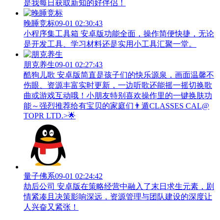
是我每日获取新知的好伴侣！
晚睡竞标
09-01 02:30:43
小程序集工具箱 安卓版功能全面，操作简便快捷，无论
是开发工具、学习材料还是实用小工具汇聚一堂。
朋克养生
09-01 02:27:43
酷狗儿歌 安卓版简直是孩子们的快乐源泉，画面温馨不
伤眼、资源丰富实时更新，一边听歌还能摇一摇切换歌
曲或游戏互动哦！小朋友特别喜欢操作里的一键换肤功
能～强烈推荐给有宝贝的家庭们👨‍遁️CLASSES CAL@
TOPR LTD.>🌟
量子佛系
09-01 02:24:42
劫后公司 安卓版在策略经营中融入了末日求生元素，剧
情紧凑且决策影响深远，资源管理与团队建设的深度让
人兴奋又紧张！