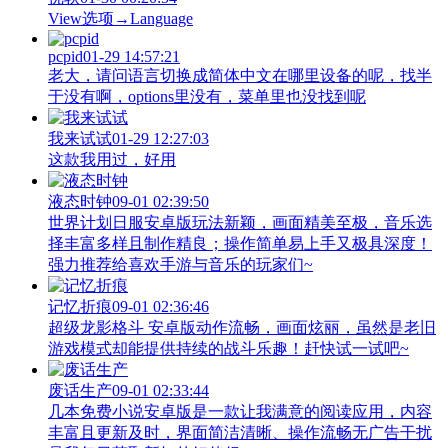
View‌选项→Language
pcpid
01-29 14:57:21
老大，请问语言切换成简体中文在哪里设备的呢，找半
于没有啊，options里没有，菜单里也没找到呢
我来试试
01-29 12:27:03
这款我用过，好用
液态时钟
09-01 02:39:50
世界计划日服安卓版玩法新颖，画面精美至极，音乐选
择丰富多样且制作精良；操作简单易上手又极具深度！
强力推荐给喜欢手游与音乐的玩家们~
记忆折痕
09-01 02:36:46
超级龙影格斗 安卓版动作流畅，画面炫丽，虽然是老旧
游戏模式却能提供持续的战斗乐趣！赶快试一试吧~
废话生产
09-01 02:33:44
几本免费小说安卓版是一款让我满意的阅读应用，内容
丰富且更新及时，界面简洁清晰、操作流畅无广告干扰