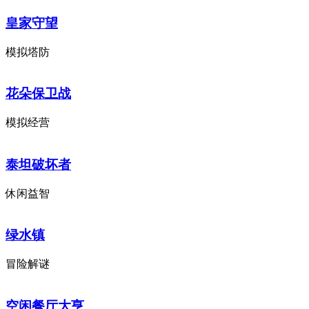
皇家守望
模拟塔防
花朵保卫战
模拟经营
泰坦破坏者
休闲益智
绿水镇
冒险解谜
空闲餐厅大亨