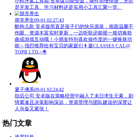
小程序集工具箱 安卓版功能全面，操作简便快捷，无论
是开发工具、学习材料还是实用小工具汇聚一堂。
朋克养生
09-01 02:27:43
酷狗儿歌 安卓版简直是孩子们的快乐源泉，画面温馨不
伤眼、资源丰富实时更新，一边听歌还能摇一摇切换歌
曲或游戏互动哦！小朋友特别喜欢操作里的一键换肤功
能～强烈推荐给有宝贝的家庭们👨‍遁️CLASSES CAL@
TOPR LTD.>🌟
量子佛系
09-01 02:24:42
劫后公司 安卓版在策略经营中融入了末日求生元素，剧
情紧凑且决策影响深远，资源管理与团队建设的深度让
人兴奋又紧张！
热门文章
速度狂热