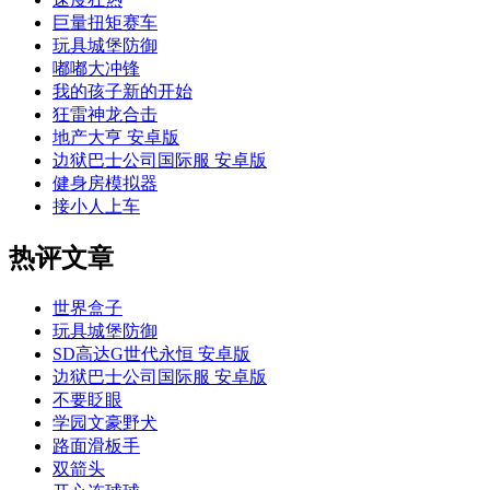
巨量扭矩赛车
玩具城堡防御
嘟嘟大冲锋
我的孩子新的开始
狂雷神龙合击
地产大亨 安卓版
边狱巴士公司国际服 安卓版
健身房模拟器
接小人上车
热评文章
世界盒子
玩具城堡防御
SD高达G世代永恒 安卓版
边狱巴士公司国际服 安卓版
不要眨眼
学园文豪野犬
路面滑板手
双箭头