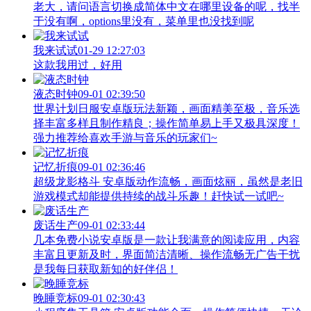
老大，请问语言切换成简体中文在哪里设备的呢，找半
于没有啊，options里没有，菜单里也没找到呢
我来试试
01-29 12:27:03
这款我用过，好用
液态时钟
09-01 02:39:50
世界计划日服安卓版玩法新颖，画面精美至极，音乐选
择丰富多样且制作精良；操作简单易上手又极具深度！
强力推荐给喜欢手游与音乐的玩家们~
记忆折痕
09-01 02:36:46
超级龙影格斗 安卓版动作流畅，画面炫丽，虽然是老旧
游戏模式却能提供持续的战斗乐趣！赶快试一试吧~
废话生产
09-01 02:33:44
几本免费小说安卓版是一款让我满意的阅读应用，内容
丰富且更新及时，界面简洁清晰、操作流畅无广告干扰
是我每日获取新知的好伴侣！
晚睡竞标
09-01 02:30:43