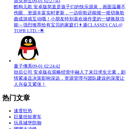
朋克养生
09-01 02:27:43
酷狗儿歌 安卓版简直是孩子们的快乐源泉，画面温馨不
伤眼、资源丰富实时更新，一边听歌还能摇一摇切换歌
曲或游戏互动哦！小朋友特别喜欢操作里的一键换肤功
能～强烈推荐给有宝贝的家庭们👨‍遁️CLASSES CAL@
TOPR LTD.>🌟
量子佛系
09-01 02:24:42
劫后公司 安卓版在策略经营中融入了末日求生元素，剧
情紧凑且决策影响深远，资源管理与团队建设的深度让
人兴奋又紧张！
热门文章
速度狂热
巨量扭矩赛车
玩具城堡防御
嘟嘟大冲锋