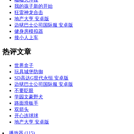
我的孩子新的开始
狂雷神龙合击
地产大亨 安卓版
边狱巴士公司国际服 安卓版
健身房模拟器
接小人上车
热评文章
世界盒子
玩具城堡防御
SD高达G世代永恒 安卓版
边狱巴士公司国际服 安卓版
不要眨眼
学园文豪野犬
路面滑板手
双箭头
开心连球球
地产大亨 安卓版
播放器
(115)