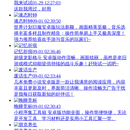
我来试试
01-29 12:27:03
这款我用过，好用
液态时钟
09-01 02:39:50
世界计划日服安卓版玩法新颖，画面精美至极，音乐选
择丰富多样且制作精良；操作简单易上手又极具深度！
强力推荐给喜欢手游与音乐的玩家们~
记忆折痕
09-01 02:36:46
超级龙影格斗 安卓版动作流畅，画面炫丽，虽然是老旧
游戏模式却能提供持续的战斗乐趣！赶快试一试吧~
废话生产
09-01 02:33:44
几本免费小说安卓版是一款让我满意的阅读应用，内容
丰富且更新及时，界面简洁清晰、操作流畅无广告干扰
是我每日获取新知的好伴侣！
晚睡竞标
09-01 02:30:43
小程序集工具箱 安卓版功能全面，操作简便快捷，无论
是开发工具、学习材料还是实用小工具汇聚一堂。