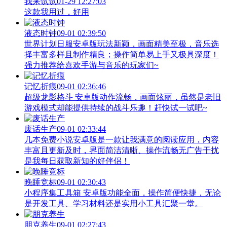
我来试试
01-29 12:27:03
这款我用过，好用
液态时钟
09-01 02:39:50
世界计划日服安卓版玩法新颖，画面精美至极，音乐选
择丰富多样且制作精良；操作简单易上手又极具深度！
强力推荐给喜欢手游与音乐的玩家们~
记忆折痕
09-01 02:36:46
超级龙影格斗 安卓版动作流畅，画面炫丽，虽然是老旧
游戏模式却能提供持续的战斗乐趣！赶快试一试吧~
废话生产
09-01 02:33:44
几本免费小说安卓版是一款让我满意的阅读应用，内容
丰富且更新及时，界面简洁清晰、操作流畅无广告干扰
是我每日获取新知的好伴侣！
晚睡竞标
09-01 02:30:43
小程序集工具箱 安卓版功能全面，操作简便快捷，无论
是开发工具、学习材料还是实用小工具汇聚一堂。
朋克养生
09-01 02:27:43