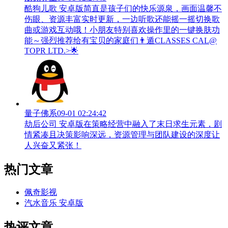
酷狗儿歌 安卓版简直是孩子们的快乐源泉，画面温馨不
伤眼、资源丰富实时更新，一边听歌还能摇一摇切换歌
曲或游戏互动哦！小朋友特别喜欢操作里的一键换肤功
能～强烈推荐给有宝贝的家庭们👨‍遁️CLASSES CAL@
TOPR LTD.>🌟
量子佛系
09-01 02:24:42
劫后公司 安卓版在策略经营中融入了末日求生元素，剧
情紧凑且决策影响深远，资源管理与团队建设的深度让
人兴奋又紧张！
热门文章
佩奇影视
汽水音乐 安卓版
热评文章