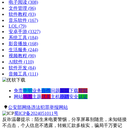
电子阅读
(308)
文件管理
(96)
软件教程
(93)
音乐软件
(167)
LOL
(79)
安卓手游
(3327)
系统工具
(184)
影音播放
(168)
生活服务
(244)
视频教程
(90)
AI软件
(110)
软件开发
(84)
音频工具
(111)
免责
申明
业务
合作
问题
反馈
下载
帮助
网站
地图
主题
优美
主机
小鸡
安全
认证
🌳
公安部网络违法犯罪举报网站
蜀ICP备2024051011号
反诈温馨提示：陌生来电要警惕，分享屏幕别随意，未知链接
不点击，个人信息不透露，转账汇款多核实，骗局千万要记