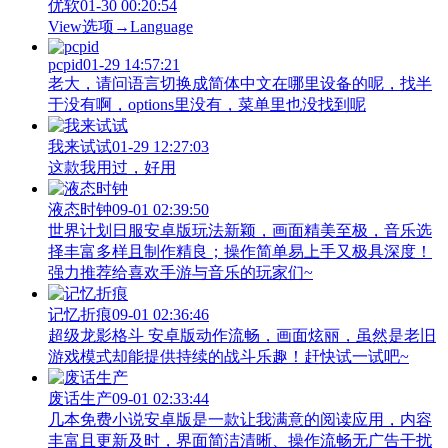
优软
01-30 00:20:54
View‌选项→Language
pcpid
01-29 14:57:21
老大，请问语言切换成简体中文在哪里设备的呢，找半
于没有啊，options里没有，菜单里也没找到呢
我来试试
01-29 12:27:03
这款我用过，好用
液态时钟
09-01 02:39:50
世界计划日服安卓版玩法新颖，画面精美至极，音乐选
择丰富多样且制作精良；操作简单易上手又极具深度！
强力推荐给喜欢手游与音乐的玩家们~
记忆折痕
09-01 02:36:46
超级龙影格斗 安卓版动作流畅，画面炫丽，虽然是老旧
游戏模式却能提供持续的战斗乐趣！赶快试一试吧~
废话生产
09-01 02:33:44
几本免费小说安卓版是一款让我满意的阅读应用，内容
丰富且更新及时，界面简洁清晰、操作流畅无广告干扰