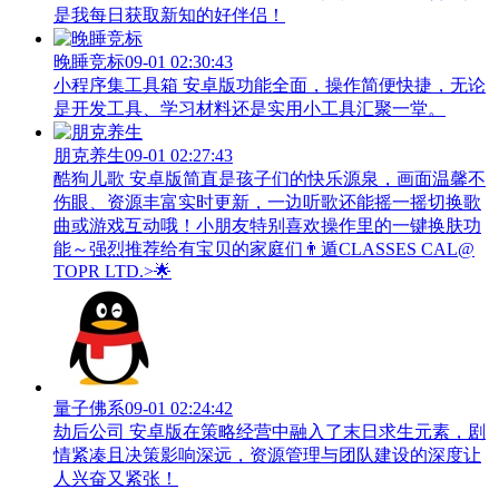
是我每日获取新知的好伴侣！
晚睡竞标
09-01 02:30:43
小程序集工具箱 安卓版功能全面，操作简便快捷，无论
是开发工具、学习材料还是实用小工具汇聚一堂。
朋克养生
09-01 02:27:43
酷狗儿歌 安卓版简直是孩子们的快乐源泉，画面温馨不
伤眼、资源丰富实时更新，一边听歌还能摇一摇切换歌
曲或游戏互动哦！小朋友特别喜欢操作里的一键换肤功
能～强烈推荐给有宝贝的家庭们👨‍遁️CLASSES CAL@
TOPR LTD.>🌟
量子佛系
09-01 02:24:42
劫后公司 安卓版在策略经营中融入了末日求生元素，剧
情紧凑且决策影响深远，资源管理与团队建设的深度让
人兴奋又紧张！