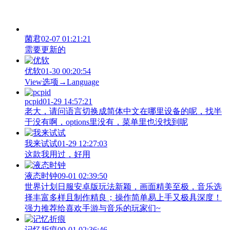
菌君
02-07 01:21:21
需要更新的
优软
01-30 00:20:54
View‌选项→Language
pcpid
01-29 14:57:21
老大，请问语言切换成简体中文在哪里设备的呢，找半
于没有啊，options里没有，菜单里也没找到呢
我来试试
01-29 12:27:03
这款我用过，好用
液态时钟
09-01 02:39:50
世界计划日服安卓版玩法新颖，画面精美至极，音乐选
择丰富多样且制作精良；操作简单易上手又极具深度！
强力推荐给喜欢手游与音乐的玩家们~
记忆折痕
09-01 02:36:46