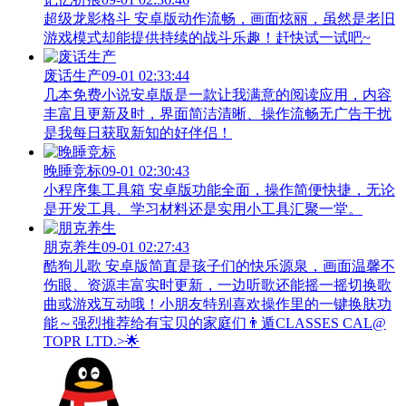
超级龙影格斗 安卓版动作流畅，画面炫丽，虽然是老旧
游戏模式却能提供持续的战斗乐趣！赶快试一试吧~
废话生产
09-01 02:33:44
几本免费小说安卓版是一款让我满意的阅读应用，内容
丰富且更新及时，界面简洁清晰、操作流畅无广告干扰
是我每日获取新知的好伴侣！
晚睡竞标
09-01 02:30:43
小程序集工具箱 安卓版功能全面，操作简便快捷，无论
是开发工具、学习材料还是实用小工具汇聚一堂。
朋克养生
09-01 02:27:43
酷狗儿歌 安卓版简直是孩子们的快乐源泉，画面温馨不
伤眼、资源丰富实时更新，一边听歌还能摇一摇切换歌
曲或游戏互动哦！小朋友特别喜欢操作里的一键换肤功
能～强烈推荐给有宝贝的家庭们👨‍遁️CLASSES CAL@
TOPR LTD.>🌟