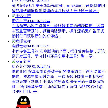
记忆折痕
09-01 02:36:46
超级龙影格斗 安卓版动作流畅，画面炫丽，虽然是老旧
游戏模式却能提供持续的战斗乐趣！赶快试一试吧~
废话生产
09-01 02:33:44
几本免费小说安卓版是一款让我满意的阅读应用，内容
丰富且更新及时，界面简洁清晰、操作流畅无广告干扰
是我每日获取新知的好伴侣！
晚睡竞标
09-01 02:30:43
小程序集工具箱 安卓版功能全面，操作简便快捷，无论
是开发工具、学习材料还是实用小工具汇聚一堂。
朋克养生
09-01 02:27:43
酷狗儿歌 安卓版简直是孩子们的快乐源泉，画面温馨不
伤眼、资源丰富实时更新，一边听歌还能摇一摇切换歌
曲或游戏互动哦！小朋友特别喜欢操作里的一键换肤功
能～强烈推荐给有宝贝的家庭们👨‍遁️CLASSES CAL@
TOPR LTD.>🌟