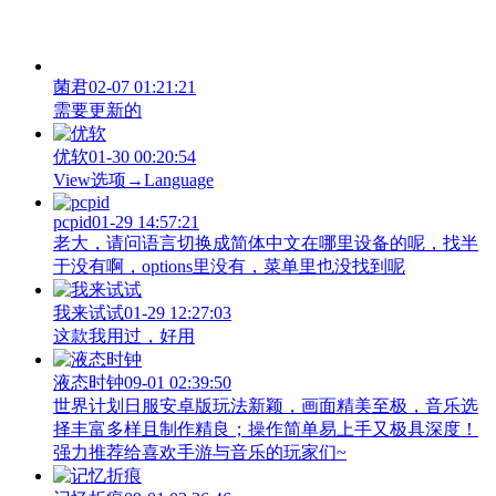
菌君
02-07 01:21:21
需要更新的
优软
01-30 00:20:54
View‌选项→Language
pcpid
01-29 14:57:21
老大，请问语言切换成简体中文在哪里设备的呢，找半
于没有啊，options里没有，菜单里也没找到呢
我来试试
01-29 12:27:03
这款我用过，好用
液态时钟
09-01 02:39:50
世界计划日服安卓版玩法新颖，画面精美至极，音乐选
择丰富多样且制作精良；操作简单易上手又极具深度！
强力推荐给喜欢手游与音乐的玩家们~