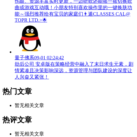
伤眼、资源丰富实时更新，一边听歌还能摇一摇切换歌
曲或游戏互动哦！小朋友特别喜欢操作里的一键换肤功
能～强烈推荐给有宝贝的家庭们👨‍遁️CLASSES CAL@
TOPR LTD.>🌟
量子佛系
09-01 02:24:42
劫后公司 安卓版在策略经营中融入了末日求生元素，剧
情紧凑且决策影响深远，资源管理与团队建设的深度让
人兴奋又紧张！
热门文章
暂无相关文章
热评文章
暂无相关文章