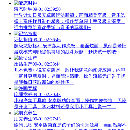
液态时钟
09-01 02:39:50
世界计划日服安卓版玩法新颖，画面精美至极，音乐选
择丰富多样且制作精良；操作简单易上手又极具深度！
强力推荐给喜欢手游与音乐的玩家们~
记忆折痕
09-01 02:36:46
超级龙影格斗 安卓版动作流畅，画面炫丽，虽然是老旧
游戏模式却能提供持续的战斗乐趣！赶快试一试吧~
废话生产
09-01 02:33:44
几本免费小说安卓版是一款让我满意的阅读应用，内容
丰富且更新及时，界面简洁清晰、操作流畅无广告干扰
是我每日获取新知的好伴侣！
晚睡竞标
09-01 02:30:43
小程序集工具箱 安卓版功能全面，操作简便快捷，无论
是开发工具、学习材料还是实用小工具汇聚一堂。
朋克养生
09-01 02:27:43
酷狗儿歌 安卓版简直是孩子们的快乐源泉，画面温馨不