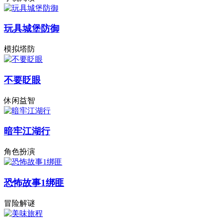
玩具城堡防御
模拟塔防
不要眨眼
休闲益智
暗牢江湖行
角色扮演
恐怖故事1绑匪
冒险解谜