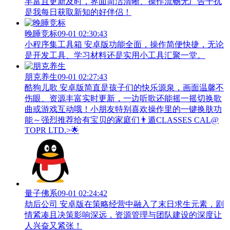
丰富且更新及时，界面简洁清晰、操作流畅无广告干扰
是我每日获取新知的好伴侣！
晚睡竞标
09-01 02:30:43
小程序集工具箱 安卓版功能全面，操作简便快捷，无论
是开发工具、学习材料还是实用小工具汇聚一堂。
朋克养生
09-01 02:27:43
酷狗儿歌 安卓版简直是孩子们的快乐源泉，画面温馨不
伤眼、资源丰富实时更新，一边听歌还能摇一摇切换歌
曲或游戏互动哦！小朋友特别喜欢操作里的一键换肤功
能～强烈推荐给有宝贝的家庭们👨‍遁️CLASSES CAL@
TOPR LTD.>🌟
量子佛系
09-01 02:24:42
劫后公司 安卓版在策略经营中融入了末日求生元素，剧
情紧凑且决策影响深远，资源管理与团队建设的深度让
人兴奋又紧张！