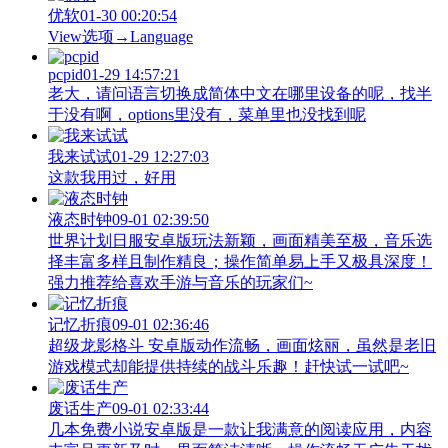
优软
01-30 00:20:54
View‌选项→Language
pcpid
01-29 14:57:21
老大，请问语言切换成简体中文在哪里设备的呢，找半
于没有啊，options里没有，菜单里也没找到呢
我来试试
01-29 12:27:03
这款我用过，好用
液态时钟
09-01 02:39:50
世界计划日服安卓版玩法新颖，画面精美至极，音乐选
择丰富多样且制作精良；操作简单易上手又极具深度！
强力推荐给喜欢手游与音乐的玩家们~
记忆折痕
09-01 02:36:46
超级龙影格斗 安卓版动作流畅，画面炫丽，虽然是老旧
游戏模式却能提供持续的战斗乐趣！赶快试一试吧~
废话生产
09-01 02:33:44
几本免费小说安卓版是一款让我满意的阅读应用，内容