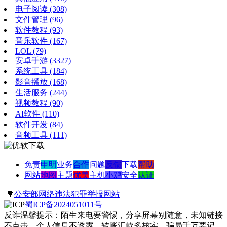
电子阅读
(308)
文件管理
(96)
软件教程
(93)
音乐软件
(167)
LOL
(79)
安卓手游
(3327)
系统工具
(184)
影音播放
(168)
生活服务
(244)
视频教程
(90)
AI软件
(110)
软件开发
(84)
音频工具
(111)
免责
申明
业务
合作
问题
反馈
下载
帮助
网站
地图
主题
优美
主机
小鸡
安全
认证
🌳
公安部网络违法犯罪举报网站
蜀ICP备2024051011号
反诈温馨提示：陌生来电要警惕，分享屏幕别随意，未知链接
不点击，个人信息不透露，转账汇款多核实，骗局千万要记