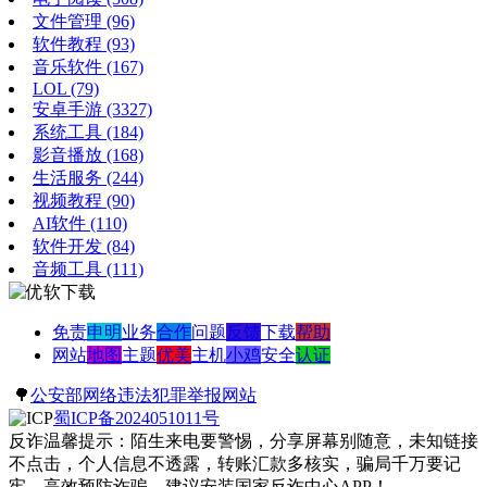
文件管理
(96)
软件教程
(93)
音乐软件
(167)
LOL
(79)
安卓手游
(3327)
系统工具
(184)
影音播放
(168)
生活服务
(244)
视频教程
(90)
AI软件
(110)
软件开发
(84)
音频工具
(111)
免责
申明
业务
合作
问题
反馈
下载
帮助
网站
地图
主题
优美
主机
小鸡
安全
认证
🌳
公安部网络违法犯罪举报网站
蜀ICP备2024051011号
反诈温馨提示：陌生来电要警惕，分享屏幕别随意，未知链接
不点击，个人信息不透露，转账汇款多核实，骗局千万要记
牢。高效预防诈骗，建议安装国家反诈中心APP！