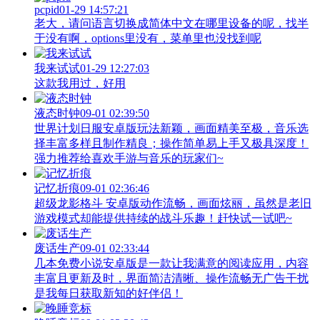
pcpid
01-29 14:57:21
老大，请问语言切换成简体中文在哪里设备的呢，找半
于没有啊，options里没有，菜单里也没找到呢
我来试试
01-29 12:27:03
这款我用过，好用
液态时钟
09-01 02:39:50
世界计划日服安卓版玩法新颖，画面精美至极，音乐选
择丰富多样且制作精良；操作简单易上手又极具深度！
强力推荐给喜欢手游与音乐的玩家们~
记忆折痕
09-01 02:36:46
超级龙影格斗 安卓版动作流畅，画面炫丽，虽然是老旧
游戏模式却能提供持续的战斗乐趣！赶快试一试吧~
废话生产
09-01 02:33:44
几本免费小说安卓版是一款让我满意的阅读应用，内容
丰富且更新及时，界面简洁清晰、操作流畅无广告干扰
是我每日获取新知的好伴侣！