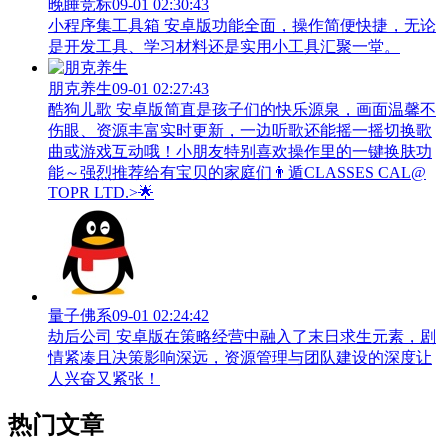
晚睡竞标
09-01 02:30:43
小程序集工具箱 安卓版功能全面，操作简便快捷，无论
是开发工具、学习材料还是实用小工具汇聚一堂。
朋克养生
09-01 02:27:43
酷狗儿歌 安卓版简直是孩子们的快乐源泉，画面温馨不
伤眼、资源丰富实时更新，一边听歌还能摇一摇切换歌
曲或游戏互动哦！小朋友特别喜欢操作里的一键换肤功
能～强烈推荐给有宝贝的家庭们👨‍遁️CLASSES CAL@
TOPR LTD.>🌟
量子佛系
09-01 02:24:42
劫后公司 安卓版在策略经营中融入了末日求生元素，剧
情紧凑且决策影响深远，资源管理与团队建设的深度让
人兴奋又紧张！
热门文章