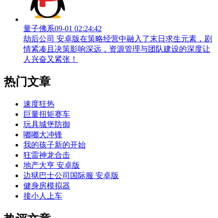
量子佛系
09-01 02:24:42
劫后公司 安卓版在策略经营中融入了末日求生元素，剧
情紧凑且决策影响深远，资源管理与团队建设的深度让
人兴奋又紧张！
热门文章
速度狂热
巨量扭矩赛车
玩具城堡防御
嘟嘟大冲锋
我的孩子新的开始
狂雷神龙合击
地产大亨 安卓版
边狱巴士公司国际服 安卓版
健身房模拟器
接小人上车