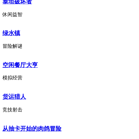
泰坦破坏者
休闲益智
绿水镇
冒险解谜
空闲餐厅大亨
模拟经营
货运猎人
竞技射击
从抽卡开始的肉鸽冒险