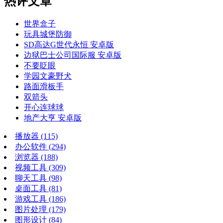
热评文章
世界盒子
玩具城堡防御
SD高达G世代永恒 安卓版
边狱巴士公司国际服 安卓版
不要眨眼
学园文豪野犬
路面滑板手
双箭头
开心连球球
地产大亨 安卓版
播放器
(115)
办公软件
(294)
浏览器
(188)
视频工具
(309)
聊天工具
(98)
桌面工具
(81)
游戏工具
(186)
图片处理
(179)
图形设计
(84)