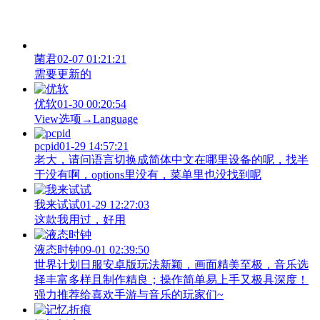
菌君
02-07 01:21:21
需要更新的
优软
01-30 00:20:54
View‌选项→Language
pcpid
01-29 14:57:21
老大，请问语言切换成简体中文在哪里设备的呢，找半
于没有啊，options里没有，菜单里也没找到呢
我来试试
01-29 12:27:03
这款我用过，好用
液态时钟
09-01 02:39:50
世界计划日服安卓版玩法新颖，画面精美至极，音乐选
择丰富多样且制作精良；操作简单易上手又极具深度！
强力推荐给喜欢手游与音乐的玩家们~