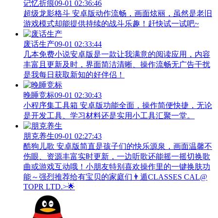
记忆折痕
09-01 02:36:46
超级龙影格斗 安卓版动作流畅，画面炫丽，虽然是老旧
游戏模式却能提供持续的战斗乐趣！赶快试一试吧~
废话生产
09-01 02:33:44
几本免费小说安卓版是一款让我满意的阅读应用，内容
丰富且更新及时，界面简洁清晰、操作流畅无广告干扰
是我每日获取新知的好伴侣！
晚睡竞标
09-01 02:30:43
小程序集工具箱 安卓版功能全面，操作简便快捷，无论
是开发工具、学习材料还是实用小工具汇聚一堂。
朋克养生
09-01 02:27:43
酷狗儿歌 安卓版简直是孩子们的快乐源泉，画面温馨不
伤眼、资源丰富实时更新，一边听歌还能摇一摇切换歌
曲或游戏互动哦！小朋友特别喜欢操作里的一键换肤功
能～强烈推荐给有宝贝的家庭们👨‍遁️CLASSES CAL@
TOPR LTD.>🌟