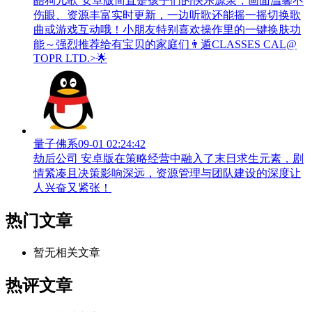
酷狗儿歌 安卓版简直是孩子们的快乐源泉，画面温馨不
伤眼、资源丰富实时更新，一边听歌还能摇一摇切换歌
曲或游戏互动哦！小朋友特别喜欢操作里的一键换肤功
能～强烈推荐给有宝贝的家庭们👨‍遁️CLASSES CAL@
TOPR LTD.>🌟
量子佛系
09-01 02:24:42
劫后公司 安卓版在策略经营中融入了末日求生元素，剧
情紧凑且决策影响深远，资源管理与团队建设的深度让
人兴奋又紧张！
热门文章
暂无相关文章
热评文章