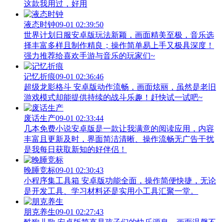
这款我用过，好用
液态时钟
09-01 02:39:50
世界计划日服安卓版玩法新颖，画面精美至极，音乐选
择丰富多样且制作精良；操作简单易上手又极具深度！
强力推荐给喜欢手游与音乐的玩家们~
记忆折痕
09-01 02:36:46
超级龙影格斗 安卓版动作流畅，画面炫丽，虽然是老旧
游戏模式却能提供持续的战斗乐趣！赶快试一试吧~
废话生产
09-01 02:33:44
几本免费小说安卓版是一款让我满意的阅读应用，内容
丰富且更新及时，界面简洁清晰、操作流畅无广告干扰
是我每日获取新知的好伴侣！
晚睡竞标
09-01 02:30:43
小程序集工具箱 安卓版功能全面，操作简便快捷，无论
是开发工具、学习材料还是实用小工具汇聚一堂。
朋克养生
09-01 02:27:43