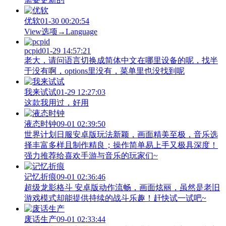
优软
01-30 00:20:54
View‌选项→Language
pcpid
01-29 14:57:21
老大，请问语言切换成简体中文在哪里设备的呢，找半
于没有啊，options里没有，菜单里也没找到呢
我来试试
01-29 12:27:03
这款我用过，好用
液态时钟
09-01 02:39:50
世界计划日服安卓版玩法新颖，画面精美至极，音乐选
择丰富多样且制作精良；操作简单易上手又极具深度！
强力推荐给喜欢手游与音乐的玩家们~
记忆折痕
09-01 02:36:46
超级龙影格斗 安卓版动作流畅，画面炫丽，虽然是老旧
游戏模式却能提供持续的战斗乐趣！赶快试一试吧~
废话生产
09-01 02:33:44