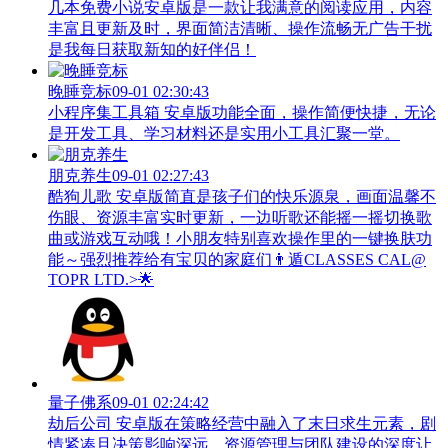
几本免费小说安卓版是一款让我满意的阅读应用，内容
丰富且更新及时，界面简洁清晰、操作流畅无广告干扰
是我每日获取新知的好伴侣！
晚睡竞标
09-01 02:30:43
小程序集工具箱 安卓版功能全面，操作简便快捷，无论
是开发工具、学习材料还是实用小工具汇聚一堂。
朋克养生
09-01 02:27:43
酷狗儿歌 安卓版简直是孩子们的快乐源泉，画面温馨不
伤眼、资源丰富实时更新，一边听歌还能摇一摇切换歌
曲或游戏互动哦！小朋友特别喜欢操作里的一键换肤功
能～强烈推荐给有宝贝的家庭们👨‍遁️CLASSES CAL@
TOPR LTD.>🌟
量子佛系
09-01 02:24:42
劫后公司 安卓版在策略经营中融入了末日求生元素，剧
情紧凑且决策影响深远，资源管理与团队建设的深度让