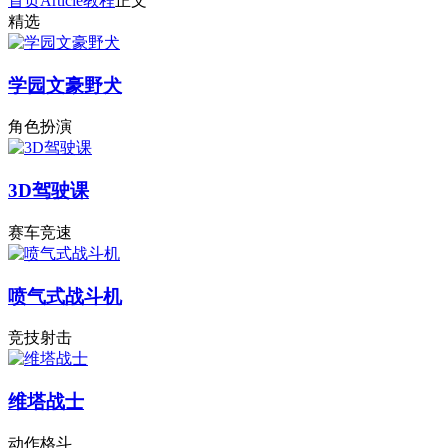
首页
Article
教程
正文
精选
学园文豪野犬
角色扮演
3D驾驶课
赛车竞速
喷气式战斗机
竞技射击
维塔战士
动作格斗