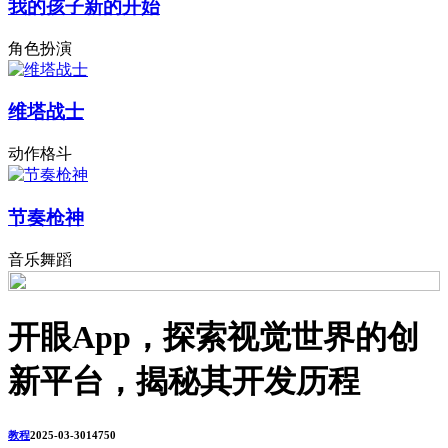
我的孩子新的开始
角色扮演
维塔战士
动作格斗
节奏枪神
音乐舞蹈
开眼App，探索视觉世界的创
新平台，揭秘其开发历程
教程
2025-03-30
1475
0