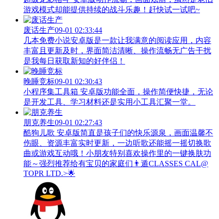
游戏模式却能提供持续的战斗乐趣！赶快试一试吧~
废话生产
09-01 02:33:44
几本免费小说安卓版是一款让我满意的阅读应用，内容
丰富且更新及时，界面简洁清晰、操作流畅无广告干扰
是我每日获取新知的好伴侣！
晚睡竞标
09-01 02:30:43
小程序集工具箱 安卓版功能全面，操作简便快捷，无论
是开发工具、学习材料还是实用小工具汇聚一堂。
朋克养生
09-01 02:27:43
酷狗儿歌 安卓版简直是孩子们的快乐源泉，画面温馨不
伤眼、资源丰富实时更新，一边听歌还能摇一摇切换歌
曲或游戏互动哦！小朋友特别喜欢操作里的一键换肤功
能～强烈推荐给有宝贝的家庭们👨‍遁️CLASSES CAL@
TOPR LTD.>🌟