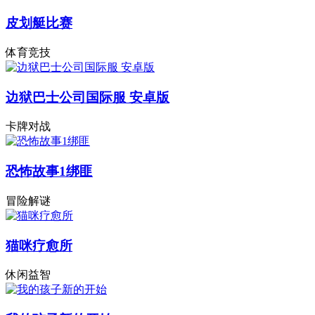
皮划艇比赛
体育竞技
边狱巴士公司国际服 安卓版
卡牌对战
恐怖故事1绑匪
冒险解谜
猫咪疗愈所
休闲益智