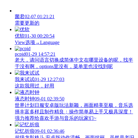
菌君
02-07 01:21:21
需要更新的
优软
01-30 00:20:54
View‌选项→Language
pcpid
01-29 14:57:21
老大，请问语言切换成简体中文在哪里设备的呢，找半
于没有啊，options里没有，菜单里也没找到呢
我来试试
01-29 12:27:03
这款我用过，好用
液态时钟
09-01 02:39:50
世界计划日服安卓版玩法新颖，画面精美至极，音乐选
择丰富多样且制作精良；操作简单易上手又极具深度！
强力推荐给喜欢手游与音乐的玩家们~
记忆折痕
09-01 02:36:46
超级龙影格斗 安卓版动作流畅，画面炫丽，虽然是老旧