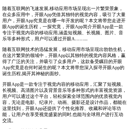
随着互联网的飞速发展,移动应用市场呈现出一片繁荣景象，
在众多应用中，开眼App凭借其独特的视觉内容，吸引了大量
用户，开眼App究竟是在哪一年开发的呢？本文将带您走进开
眼App的诞生历程，一探究竟，开眼App简介开眼App是一款
专注于视觉内容的移动应用,涵盖短视频、长视频、图片、音
乐等多种形式，用户可以通过开眼A……...
随着互联网技术的迅猛发展，移动应用市场呈现出勃勃生机，
在这片繁荣的领域中，开眼App以其独特的视觉内容风格，赢
得了广泛的关注，并吸引了众多用户，这款备受瞩目的开眼
App究竟是在何时诞生的呢？本文将带您深入探寻开眼App的
诞生历程,揭开其神秘的面纱。
开眼App是一款专注于视觉内容的移动应用，汇聚了短视频、
长视频、高清图片以及背景音乐等多种形式的丰富视觉资源，
用户可以通过这个平台，轻松探索全球范围内的优质视觉内
容，无论是电影、纪录片、动画、摄影还是设计作品，都能在
这里找到，开眼App还提供了个性化推荐、收藏和评论等功
能，让用户在享受视觉盛宴的同时,也能与全球用户进行互动
交流。