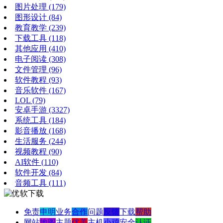
图片处理
(179)
图形设计
(84)
教育教学
(239)
下载工具
(118)
其他应用
(410)
电子阅读
(308)
文件管理
(96)
软件教程
(93)
音乐软件
(167)
LOL
(79)
安卓手游
(3327)
系统工具
(184)
影音播放
(168)
生活服务
(244)
视频教程
(90)
AI软件
(110)
软件开发
(84)
音频工具
(111)
免责
申明
业务
合作
问题
反馈
下载
帮助
网站
地图
主题
优美
主机
小鸡
安全
认证