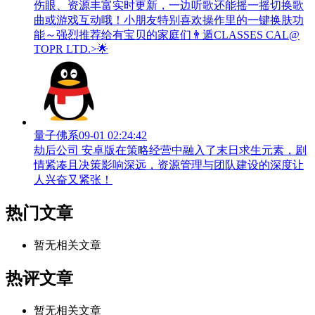
伤眼、资源丰富实时更新，一边听歌还能摇一摇切换歌
曲或游戏互动哦！小朋友特别喜欢操作里的一键换肤功
能～强烈推荐给有宝贝的家庭们👨‍遁️CLASSES CAL@
TOPR LTD.>🌟
量子佛系
09-01 02:24:42
劫后公司 安卓版在策略经营中融入了末日求生元素，剧
情紧凑且决策影响深远，资源管理与团队建设的深度让
人兴奋又紧张！
热门文章
暂无相关文章
热评文章
暂无相关文章