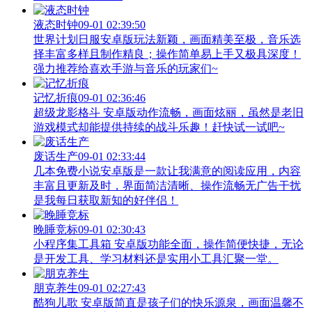
液态时钟
09-01 02:39:50
世界计划日服安卓版玩法新颖，画面精美至极，音乐选
择丰富多样且制作精良；操作简单易上手又极具深度！
强力推荐给喜欢手游与音乐的玩家们~
记忆折痕
09-01 02:36:46
超级龙影格斗 安卓版动作流畅，画面炫丽，虽然是老旧
游戏模式却能提供持续的战斗乐趣！赶快试一试吧~
废话生产
09-01 02:33:44
几本免费小说安卓版是一款让我满意的阅读应用，内容
丰富且更新及时，界面简洁清晰、操作流畅无广告干扰
是我每日获取新知的好伴侣！
晚睡竞标
09-01 02:30:43
小程序集工具箱 安卓版功能全面，操作简便快捷，无论
是开发工具、学习材料还是实用小工具汇聚一堂。
朋克养生
09-01 02:27:43
酷狗儿歌 安卓版简直是孩子们的快乐源泉，画面温馨不