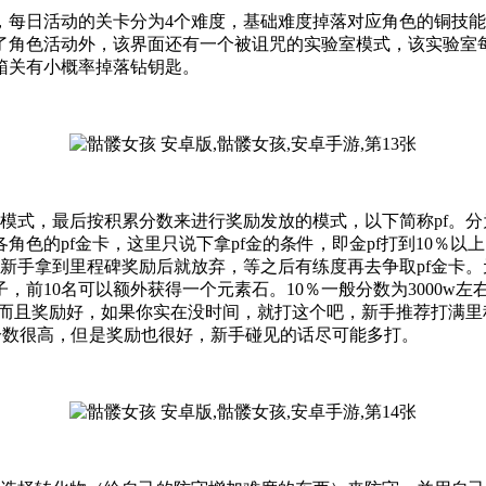
，每日活动的关卡分为4个难度，基础难度掉落对应角色的铜技
了角色活动外，该界面还有一个被诅咒的实验室模式，该实验室
箱关有小概率掉落钻钥匙。
，最后按积累分数来进行奖励发放的模式，以下简称pf。分为：人物
色的pf金卡，这里只说下拿pf金的条件，即金pf打到10％以
，建议新手拿到里程碑奖励后就放弃，等之后有练度再去争取pf金卡
，前10名可以额外获得一个元素石。10％一般分数为3000w左
低而且奖励好，如果你实在没时间，就打这个吧，新手推荐打满里程
碑分数很高，但是奖励也很好，新手碰见的话尽可能多打。