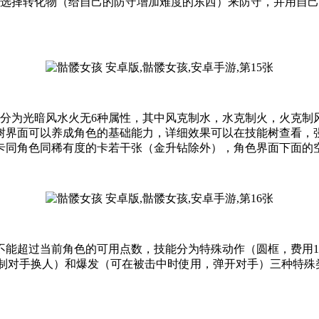
并选择转化物（给自己的防守增加难度的东西）来防守，并用自己
，分为光暗风水火无6种属性，其中风克制水，水克制火，火克
树界面可以养成角色的基础能力，详细效果可以在技能树查看，
卡同角色同稀有度的卡若干张（金升钻除外），角色界面下面的
不能超过当前角色的可用点数，技能分为特殊动作（圆框，费用1到
弹出（强制对手换人）和爆发（可在被击中时使用，弹开对手）三种特