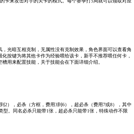
的卡来攻击对手的关卡的模式。每个赛季打5局就可以领取对应
制风，光暗互相克制，无属性没有克制效果，角色界面可以查看角
强化按键为将其他卡作为经验喂给该卡，新手不推荐喂任何卡，
空槽用来配置技能，关于技能会在下面详细介绍。
2），必杀（方框，费用3到6），超必杀（费用7或8），其中
殊类型。同名必杀只能带1张，超必杀只能带1张，特殊动作不限