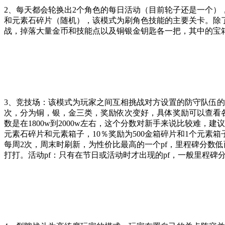
2、每天都会轮换出2个角色的每日活动（目前轮子还是一个）
和元素石碎片（随机），该模式为刷角色技能的主要关卡。除
战，掉落大量金币和技能点以及铜银金钥匙各一把，其中的宝
3、竞技场：该模式为玩家之间互相挑战对方设置的防守队伍的模式
次，分为铜，银，金三类，奖励依次变好，具体奖励可以查看各角
数是在1800w到2000w左右，这个分数对新手来说比较难
元素石碎片和元素箱子，10％奖励为500金箱碎片和1个元素箱子
每周2次，周末时刷新，为性价比最高的一个pf，里程碑分数
打打。活动pf：只有在节日或活动时才出现的pf，一般里程