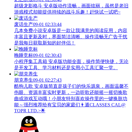
超级龙影格斗 安卓版动作流畅，画面炫丽，虽然是老旧
游戏模式却能提供持续的战斗乐趣！赶快试一试吧~
废话生产
09-01 02:33:44
几本免费小说安卓版是一款让我满意的阅读应用，内容
丰富且更新及时，界面简洁清晰、操作流畅无广告干扰
是我每日获取新知的好伴侣！
晚睡竞标
09-01 02:30:43
小程序集工具箱 安卓版功能全面，操作简便快捷，无论
是开发工具、学习材料还是实用小工具汇聚一堂。
朋克养生
09-01 02:27:43
酷狗儿歌 安卓版简直是孩子们的快乐源泉，画面温馨不
伤眼、资源丰富实时更新，一边听歌还能摇一摇切换歌
曲或游戏互动哦！小朋友特别喜欢操作里的一键换肤功
能～强烈推荐给有宝贝的家庭们👨‍遁️CLASSES CAL@
TOPR LTD.>🌟