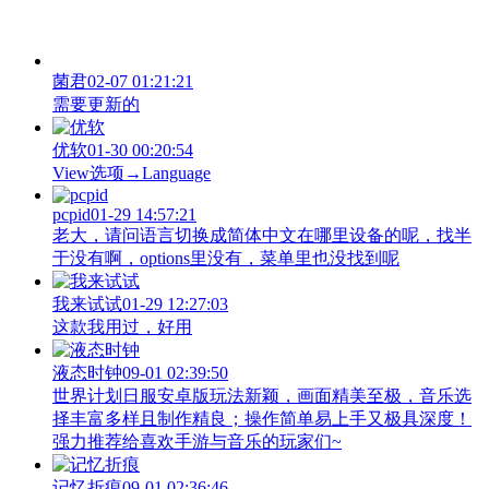
菌君
02-07 01:21:21
需要更新的
优软
01-30 00:20:54
View‌选项→Language
pcpid
01-29 14:57:21
老大，请问语言切换成简体中文在哪里设备的呢，找半
于没有啊，options里没有，菜单里也没找到呢
我来试试
01-29 12:27:03
这款我用过，好用
液态时钟
09-01 02:39:50
世界计划日服安卓版玩法新颖，画面精美至极，音乐选
择丰富多样且制作精良；操作简单易上手又极具深度！
强力推荐给喜欢手游与音乐的玩家们~
记忆折痕
09-01 02:36:46