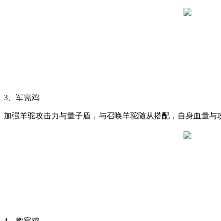
3、军需鸡
加强羊驼攻击力与量子盾，与召唤羊驼随从搭配，自身血量与
4、教官鸡