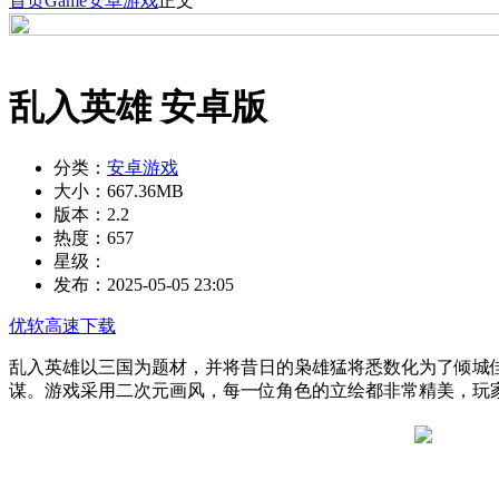
首页
Game
安卓游戏
正文
乱入英雄 安卓版
分类：
安卓游戏
大小：
667.36MB
版本：
2.2
热度：
657
星级：
发布：
2025-05-05 23:05
优软高速下载
乱入英雄以三国为题材，并将昔日的枭雄猛将悉数化为了倾城
谋。游戏采用二次元画风，每一位角色的立绘都非常精美，玩