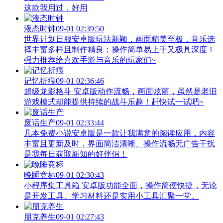
这款我用过，好用
液态时钟
09-01 02:39:50
世界计划日服安卓版玩法新颖，画面精美至极，音乐选
择丰富多样且制作精良；操作简单易上手又极具深度！
强力推荐给喜欢手游与音乐的玩家们~
记忆折痕
09-01 02:36:46
超级龙影格斗 安卓版动作流畅，画面炫丽，虽然是老旧
游戏模式却能提供持续的战斗乐趣！赶快试一试吧~
废话生产
09-01 02:33:44
几本免费小说安卓版是一款让我满意的阅读应用，内容
丰富且更新及时，界面简洁清晰、操作流畅无广告干扰
是我每日获取新知的好伴侣！
晚睡竞标
09-01 02:30:43
小程序集工具箱 安卓版功能全面，操作简便快捷，无论
是开发工具、学习材料还是实用小工具汇聚一堂。
朋克养生
09-01 02:27:43