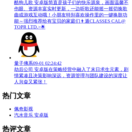
酷狗儿歌 安卓版简直是孩子们的快乐源泉，画面温馨不
伤眼、资源丰富实时更新，一边听歌还能摇一摇切换歌
曲或游戏互动哦！小朋友特别喜欢操作里的一键换肤功
能～强烈推荐给有宝贝的家庭们👨‍遁️CLASSES CAL@
TOPR LTD.>🌟
量子佛系
09-01 02:24:42
劫后公司 安卓版在策略经营中融入了末日求生元素，剧
情紧凑且决策影响深远，资源管理与团队建设的深度让
人兴奋又紧张！
热门文章
佩奇影视
汽水音乐 安卓版
热评文章