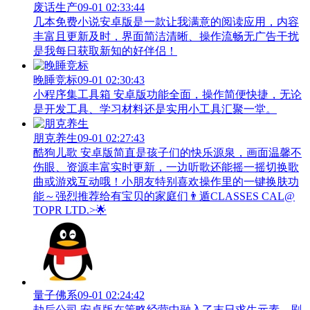
废话生产
09-01 02:33:44
几本免费小说安卓版是一款让我满意的阅读应用，内容
丰富且更新及时，界面简洁清晰、操作流畅无广告干扰
是我每日获取新知的好伴侣！
晚睡竞标
09-01 02:30:43
小程序集工具箱 安卓版功能全面，操作简便快捷，无论
是开发工具、学习材料还是实用小工具汇聚一堂。
朋克养生
09-01 02:27:43
酷狗儿歌 安卓版简直是孩子们的快乐源泉，画面温馨不
伤眼、资源丰富实时更新，一边听歌还能摇一摇切换歌
曲或游戏互动哦！小朋友特别喜欢操作里的一键换肤功
能～强烈推荐给有宝贝的家庭们👨‍遁️CLASSES CAL@
TOPR LTD.>🌟
量子佛系
09-01 02:24:42
劫后公司 安卓版在策略经营中融入了末日求生元素，剧