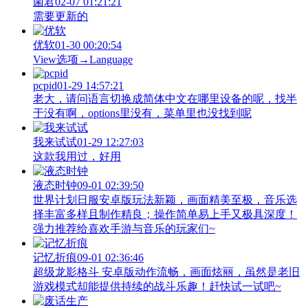
菌君
02-07 01:21:21
需要更新的
优软
01-30 00:20:54
View‌选项→Language
pcpid
01-29 14:57:21
老大，请问语言切换成简体中文在哪里设备的呢，找半
于没有啊，options里没有，菜单里也没找到呢
我来试试
01-29 12:27:03
这款我用过，好用
液态时钟
09-01 02:39:50
世界计划日服安卓版玩法新颖，画面精美至极，音乐选
择丰富多样且制作精良；操作简单易上手又极具深度！
强力推荐给喜欢手游与音乐的玩家们~
记忆折痕
09-01 02:36:46
超级龙影格斗 安卓版动作流畅，画面炫丽，虽然是老旧
游戏模式却能提供持续的战斗乐趣！赶快试一试吧~