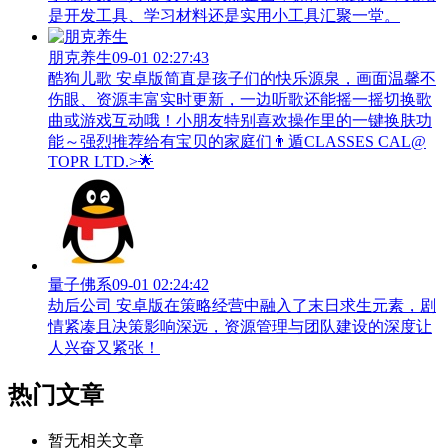
是开发工具、学习材料还是实用小工具汇聚一堂。
朋克养生
09-01 02:27:43
酷狗儿歌 安卓版简直是孩子们的快乐源泉，画面温馨不
伤眼、资源丰富实时更新，一边听歌还能摇一摇切换歌
曲或游戏互动哦！小朋友特别喜欢操作里的一键换肤功
能～强烈推荐给有宝贝的家庭们👨‍遁️CLASSES CAL@
TOPR LTD.>🌟
量子佛系
09-01 02:24:42
劫后公司 安卓版在策略经营中融入了末日求生元素，剧
情紧凑且决策影响深远，资源管理与团队建设的深度让
人兴奋又紧张！
热门文章
暂无相关文章