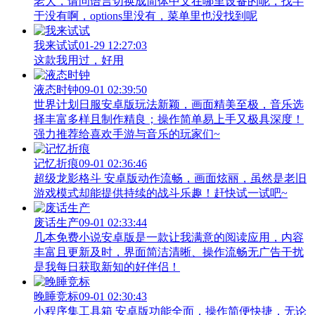
老大，请问语言切换成简体中文在哪里设备的呢，找半
于没有啊，options里没有，菜单里也没找到呢
我来试试
01-29 12:27:03
这款我用过，好用
液态时钟
09-01 02:39:50
世界计划日服安卓版玩法新颖，画面精美至极，音乐选
择丰富多样且制作精良；操作简单易上手又极具深度！
强力推荐给喜欢手游与音乐的玩家们~
记忆折痕
09-01 02:36:46
超级龙影格斗 安卓版动作流畅，画面炫丽，虽然是老旧
游戏模式却能提供持续的战斗乐趣！赶快试一试吧~
废话生产
09-01 02:33:44
几本免费小说安卓版是一款让我满意的阅读应用，内容
丰富且更新及时，界面简洁清晰、操作流畅无广告干扰
是我每日获取新知的好伴侣！
晚睡竞标
09-01 02:30:43
小程序集工具箱 安卓版功能全面，操作简便快捷，无论