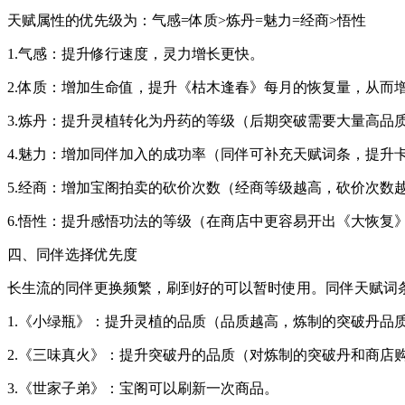
天赋属性的优先级为：气感=体质>炼丹=魅力=经商>悟性
1.气感：提升修行速度，灵力增长更快。
2.体质：增加生命值，提升《枯木逢春》每月的恢复量，从而
3.炼丹：提升灵植转化为丹药的等级（后期突破需要大量高品
4.魅力：增加同伴加入的成功率（同伴可补充天赋词条，提升
5.经商：增加宝阁拍卖的砍价次数（经商等级越高，砍价次数
6.悟性：提升感悟功法的等级（在商店中更容易开出《大恢复
四、同伴选择优先度
长生流的同伴更换频繁，刷到好的可以暂时使用。同伴天赋词
1.《小绿瓶》：提升灵植的品质（品质越高，炼制的突破丹品
2.《三味真火》：提升突破丹的品质（对炼制的突破丹和商店
3.《世家子弟》：宝阁可以刷新一次商品。